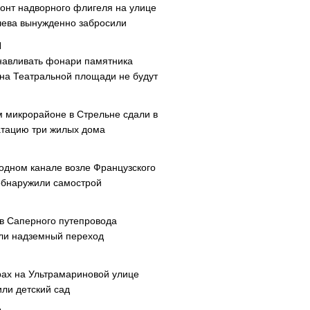
онт надворного флигеля на улице
ева вынужденно забросили
навливать фонари памятника
 на Театральной площади не будут
м микрорайоне в Стрельне сдали в
атацию три жилых дома
одном канале возле Французского
обнаружили самострой
ав Саперного путепровода
ли надземный переход
рах на Ультрамариновой улице
или детский сад