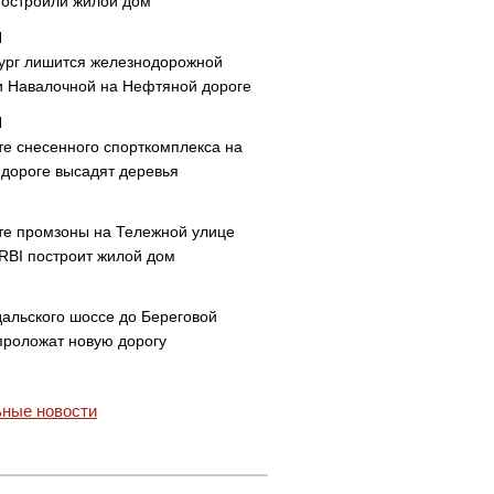
построили жилой дом
ург лишится железнодорожной
и Навалочной на Нефтяной дороге
те снесенного спорткомплекса на
дороге высадят деревья
те промзоны на Тележной улице
 RBI построит жилой дом
дальского шоссе до Береговой
проложат новую дорогу
ные новости