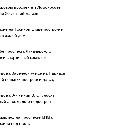
рцовом проспекте в Ломоносове
ли 30-летний магазин
зоне на Тосиной улице построили
ин жилой дом
ибе проспекта Луначарского
или спортивный комплекс
рах на Заречной улице на Парнасе
рой попытки построили детсад
ах на 9-й линии В. О. сносят
ный этаж жилого недостроя
омплекс на проспекте КИМа
роили под школу