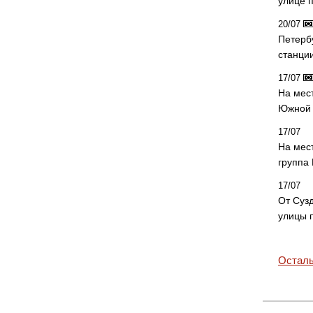
улице 
20/07
Петерб
станци
17/07
На мес
Южной 
17/07
На мес
группа
17/07
От Суз
улицы 
Осталь