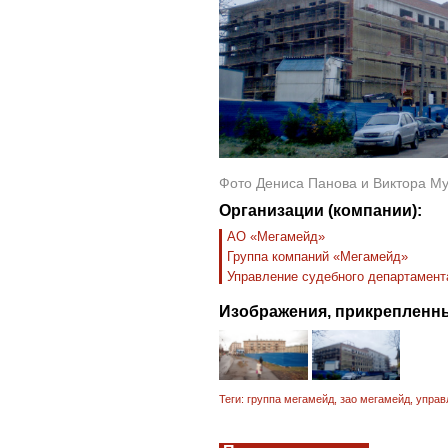
Фото Дениса Панова и Виктора М
Организации (компании):
АО «Мегамейд»
Группа компаний «Мегамейд»
Управление судебного департамента
Изображения, прикрепленны
Теги:
группа мегамейд
,
зао мегамейд
,
управ