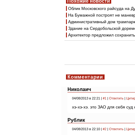
Похожие новости
Облик Московского райсуда на Д
На Бумажной построят не маневр
Административный дом трампарк
Здание на Сердобольской доремо
Архитектор предложил сохранит
Комментарии
Николаич
04/08/2013 в 22:21 |
#1
|
Ответить
|
Цити
хэ-хэ-хэ. это ЗАО для себя суд 
Рублик
04/08/2013 в 22:10 |
#2
|
Ответить
|
Цити