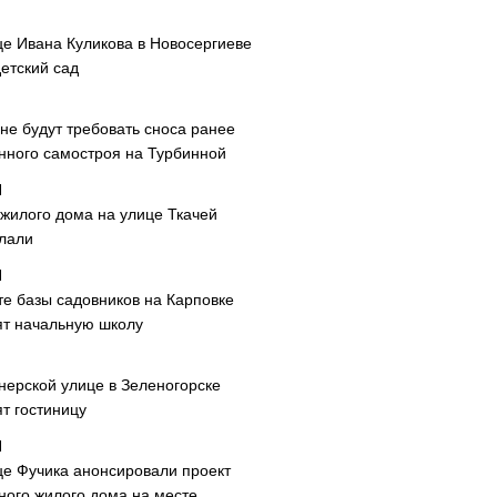
це Ивана Куликова в Новосергиеве
етский сад
не будут требовать сноса ранее
нного самостроя на Турбинной
 жилого дома на улице Ткачей
лали
те базы садовников на Карповке
ят начальную школу
нерской улице в Зеленогорске
т гостиницу
це Фучика анонсировали проект
ного жилого дома на месте