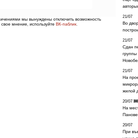
авторы
21/07
аничениями мы вынуждены отключить возможность
Во дво
 свое мнение, используйте
ВК-паблик
.
постро
21/07
Сдан п
группы
Новобе
21/07
На про
микрор
жилой 
20/07
На мес
Панове 
20/07
При въ