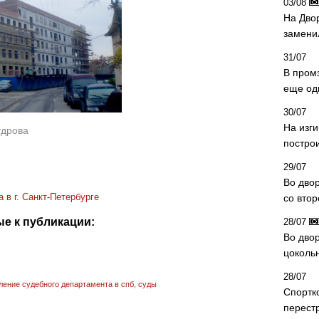
03/08
На Дво
замени
31/07
В пром
еще од
30/07
На изг
удрова
постро
29/07
Во дво
 в г. Санкт-Петербурге
со вто
е к публикации:
28/07
Во двор
цоколь
28/07
ление судебного департамента в спб
,
суды
Спортк
перест