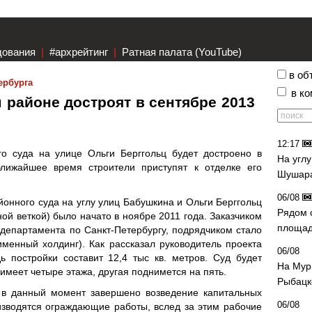
дования
|
#архрейтинг
|
Ратная палата (YouTube)
в об
ербурга
в к
 районе достроят в сентябре 2013
12:17
го суда на улице Ольги Берггольц будет достроено в
На угл
лижайшее время строители приступят к отделке его
Шушара
06/08
йонного суда на углу улиц Бабушкина и Ольги Берггольц
Рядом 
ой веткой) было начато в ноябре 2011 года. Заказчиком
площад
департамента по Санкт-Петербургу, подрядчиком стало
менный холдинг). Как рассказал руководитель проекта
06/08
 постройки составит 12,4 тыс кв. метров. Суд будет
На Мур
имеет четыре этажа, другая поднимется на пять.
Рыбацк
 в данный момент завершено возведение капитальных
06/08
изводятся ограждающие работы, вслед за этим рабочие