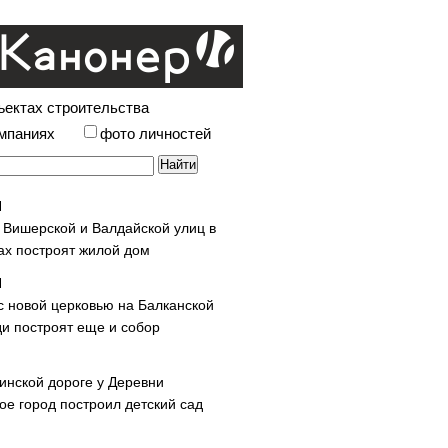
ъектах строительства
омпаниях
фото личностей
у Вишерской и Валдайской улиц в
х построят жилой дом
с новой церковью на Балканской
и построят еще и собор
инской дороге у Деревни
ое город построил детский сад