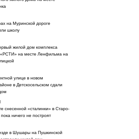
нка
рах на Муринской дороге
или школу
ервый жилой дом комплекса
 «РСТИ» на месте Ленфильма на
лицкой
ектной улице в новом
айоне в Детскосельском сдали
дом
те снесенной «сталинки» в Старо-
пока ничего не построят
езде в Шушары на Пушкинской