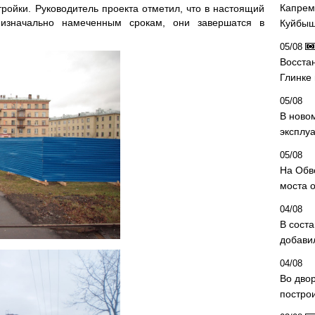
Капрем
тройки. Руководитель проекта отметил, что в настоящий
изначально намеченным срокам, они завершатся в
Куйбыш
05/08
Восста
Глинке
05/08
В ново
эксплу
05/08
На Обв
моста 
04/08
В сост
добави
04/08
Во дво
постро