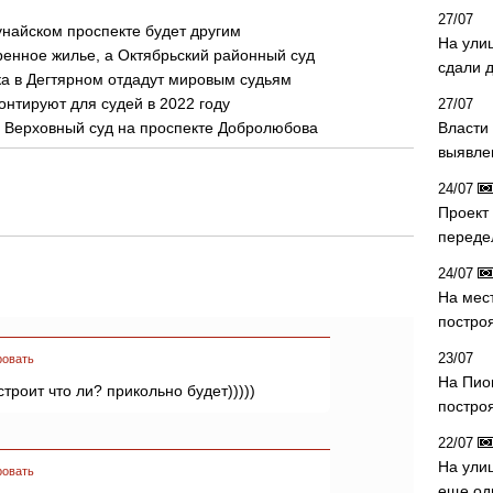
27/07
унайском проспекте будет другим
На ули
енное жилье, а Октябрьский районный суд
сдали д
а в Дегтярном отдадут мировым судьям
нтируют для судей в 2022 году
27/07
Власти 
ь Верховный суд на проспекте Добролюбова
выявле
24/07
Проект
переде
24/07
На мес
постро
23/07
ровать
На Пио
строит что ли? прикольно будет)))))
построя
22/07
На ули
ровать
еще од