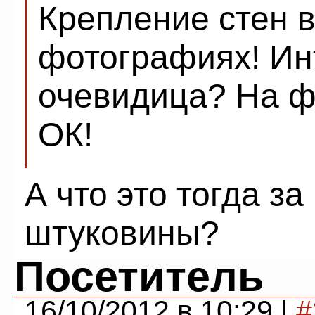
Крепление стен 
фотографиях! Ин
очевидица? На ф
ОК!
А что это тогда з
штуковины?
Посетитель
16/10/2012 в 10:29 |
#