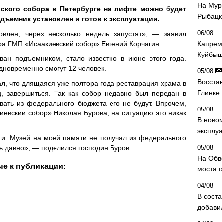
На Мур
ского собора в Петербурге на лифте можно будет
Рыбацк
одъемник установлен и готов к эксплуатации.
06/08
влен, через несколько недель запустят», — заявил
а ГМП «Исаакиевский собор» Евгений Корчагин.
Капрем
Куйбыш
ван подъемником, стало известно в июне этого года.
новременно смогут 12 человек.
05/08
Восста
л, что длящаяся уже полтора года реставрация храма в
Глинке
, завершиться. Так как собор недавно был передан в
вать из федерального бюджета его не будут. Впрочем,
05/08
евский собор» Николая Бурова, на ситуацию это никак
В ново
эксплу
ги. Музей на моей памяти не получал из федерального
ь давно», — поделился господин Буров.
05/08
На Обв
е к публикации:
моста 
04/08
В сост
добави