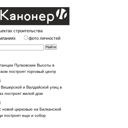
ъектах строительства
омпаниях
фото личностей
станции Пулковские Высоты в
ском построят торговый центр
у Вишерской и Валдайской улиц в
х построят жилой дом
с новой церковью на Балканской
и построят еще и собор