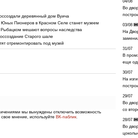
04/08
Во дво
постро
воссоздали деревянный дом Вуича
е Юных Пионеров в Красном Селе станет музеем
03/08
 Рыбацком мешают вопросы наследства
На Дво
воссоздание Старого шале
замени
тят отремонтировать под музей
31/07
В пром
еще од
30/07
На изг
постро
29/07
Во дво
со вто
аничениями мы вынуждены отключить возможность
 свое мнение, используйте
ВК-паблик
.
28/07
Во двор
цоколь