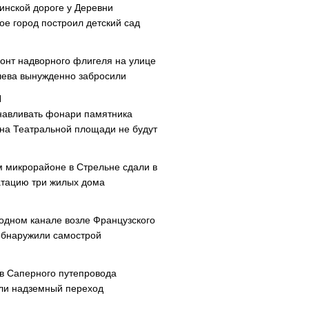
инской дороге у Деревни
ое город построил детский сад
онт надворного флигеля на улице
ева вынужденно забросили
навливать фонари памятника
 на Театральной площади не будут
м микрорайоне в Стрельне сдали в
атацию три жилых дома
одном канале возле Французского
обнаружили самострой
ав Саперного путепровода
ли надземный переход