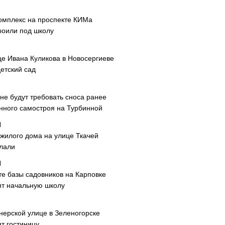
омплекс на проспекте КИМа
роили под школу
це Ивана Куликова в Новосергиеве
етский сад
не будут требовать сноса ранее
нного самостроя на Турбинной
 жилого дома на улице Ткачей
лали
те базы садовников на Карповке
ят начальную школу
нерской улице в Зеленогорске
т гостиницу