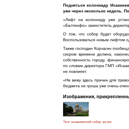
Подняться колоннаду Исаакиев
уже через несколько недель. П
«Лифт на колоннаду уже устано
«Балтинфо» заместитель директор
О том, что собор будет оборудо
Воспользоваться новым лифтом од
Также господин Корчагин пообеща
скором времени должна, наконец
собственность городу, финансиро
по словам директора ГМП «Исааки
не повлияет.
«Не вижу здесь причин для трево
бюджета ни гроша уже очень-очен
Изображения, прикрепленны
Теги:
исаакиевский собор
,
музеи