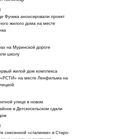
це Фучика анонсировали проект
ного жилого дома на месте
нка
рах на Муринской дороге
или школу
ервый жилой дом комплекса
 «РСТИ» на месте Ленфильма на
лицкой
ектной улице в новом
айоне в Детскосельском сдали
дом
те снесенной «сталинки» в Старо-