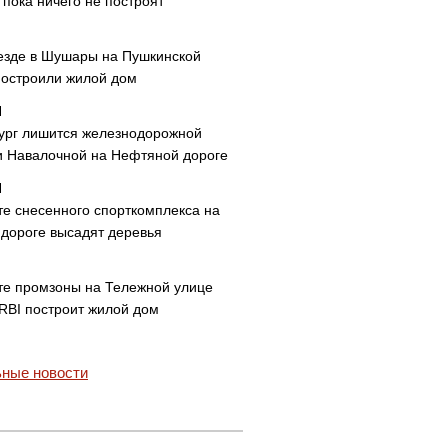
пока ничего не построят
езде в Шушары на Пушкинской
построили жилой дом
ург лишится железнодорожной
и Навалочной на Нефтяной дороге
те снесенного спорткомплекса на
дороге высадят деревья
те промзоны на Тележной улице
 RBI построит жилой дом
ные новости