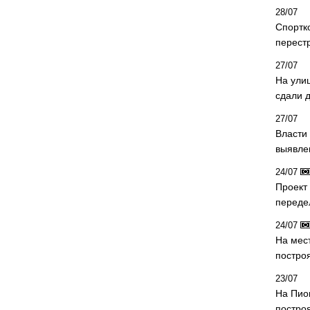
28/07
Спортк
перест
27/07
На ули
сдали д
27/07
Власти 
выявле
24/07
Проект
переде
24/07
На мес
постро
23/07
На Пио
построя