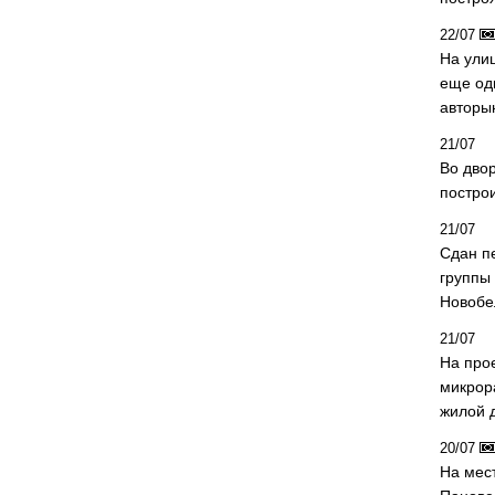
22/07
На ули
еще од
авторы
21/07
Во дво
постро
21/07
Сдан п
группы
Новобе
21/07
На про
микрор
жилой 
20/07
На мес