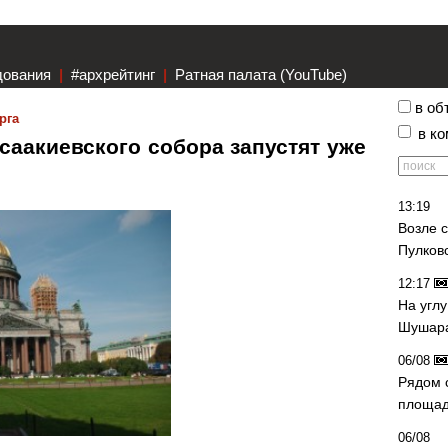
дования
|
#архрейтинг
|
Ратная палата (YouTube)
в об
рга
в к
саакиевского собора запустят уже
13:19
Возле 
Пулков
12:17
На угл
Шушара
06/08
Рядом 
площад
06/08