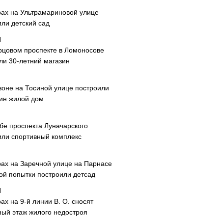
рах на Ультрамариновой улице
или детский сад
рцовом проспекте в Ломоносове
ли 30-летний магазин
зоне на Тосиной улице построили
ин жилой дом
ибе проспекта Луначарского
или спортивный комплекс
рах на Заречной улице на Парнасе
рой попытки построили детсад
ах на 9-й линии В. О. сносят
ный этаж жилого недостроя