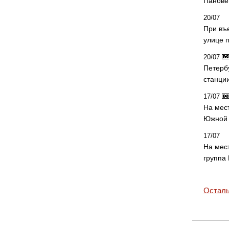
Панове 
20/07
При въ
улице 
20/07
Петерб
станци
17/07
На мес
Южной 
17/07
На мес
группа
Осталь