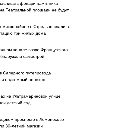
навливать фонари памятника
 на Театральной площади не будут
м микрорайоне в Стрельне сдали в
атацию три жилых дома
одном канале возле Французского
обнаружили самострой
ав Саперного путепровода
ли надземный переход
рах на Ультрамариновой улице
или детский сад
рцовом проспекте в Ломоносове
ли 30-летний магазин