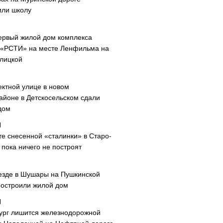
или школу
ервый жилой дом комплекса
 «РСТИ» на месте Ленфильма на
лицкой
ектной улице в новом
айоне в Детскосельском сдали
дом
те снесенной «сталинки» в Старо-
пока ничего не построят
езде в Шушары на Пушкинской
построили жилой дом
ург лишится железнодорожной