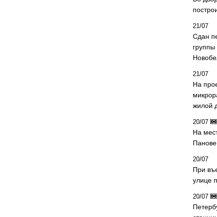
постро
21/07
Сдан п
группы
Новобе
21/07
На про
микрор
жилой 
20/07
На мес
Панове 
20/07
При въ
улице 
20/07
Петерб