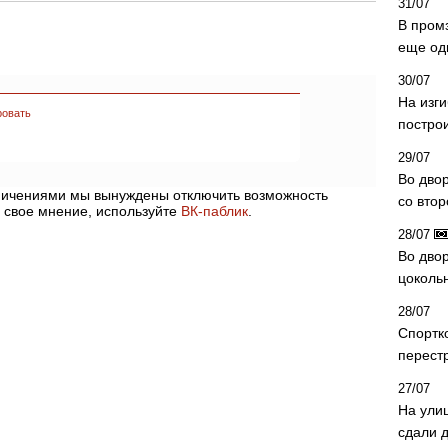
31/07
В пром
еще од
30/07
На изг
ровать
постро
29/07
Во дво
аничениями мы вынуждены отключить возможность
со вто
 свое мнение, используйте
ВК-паблик
.
28/07
Во двор
цоколь
28/07
Спортк
перест
27/07
На ули
сдали д