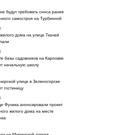
не будут требовать сноса ранее
нного самостроя на Турбинной
 жилого дома на улице Ткачей
лали
те базы садовников на Карповке
ят начальную школу
нерской улице в Зеленогорске
т гостиницу
це Фучика анонсировали проект
ного жилого дома на месте
нка
рах на Муринской дороге