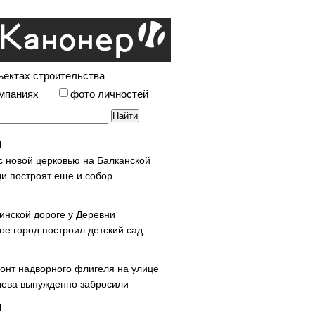
ъектах строительства
омпаниях
фото личностей
с новой церковью на Балканской
и построят еще и собор
инской дороге у Деревни
ое город построил детский сад
онт надворного флигеля на улице
ева вынужденно забросили