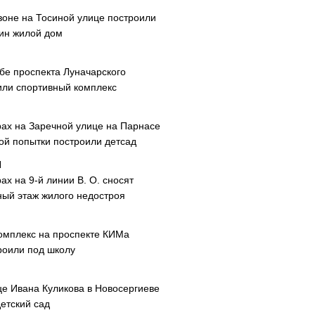
зоне на Тосиной улице построили
ин жилой дом
ибе проспекта Луначарского
или спортивный комплекс
рах на Заречной улице на Парнасе
рой попытки построили детсад
ах на 9-й линии В. О. сносят
ный этаж жилого недостроя
омплекс на проспекте КИМа
роили под школу
це Ивана Куликова в Новосергиеве
етский сад