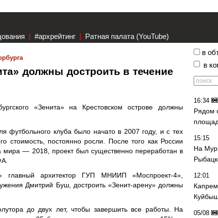
дования
|
#архрейтинг
|
Ратная палата (YouTube)
в об
ербурга
в к
та» должны достроить в течение
16:34
бургского «Зенита» на Крестовском острове должны
Рядом 
площад
ля футбольного клуба было начато в 2007 году, и с тех
15:15
его стоимость, постоянно росли. После того как России
На Мур
 мира — 2018, проект был существенно переработан в
Рыбацк
ФА.
т» главный архитектор ГУП МНИИП «Моспроект-4»,
12:01
ужения Дмитрий Буш, достроить «Зенит-арену» должны
Капрем
Куйбыш
олутора до двух лет, чтобы завершить все работы. На
05/08