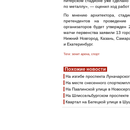
питерском стадионе уже сделано
по металлу», — оценил ход работ
По мнению архитектора, стади
претендентов на проведение 
организаторов будет утвержден
матчи первенства заявили 13 горо
Нижний Новгород, Казань, Самара
и Екатеринбург.
Теги:
зенит арена
,
спорт
Похожие новости
На изгибе проспекта Луначарско
На месте снесенного спорткомпл
На Павлинской улице в Новосерг
На Шлиссельбургском проспекте
Квартал на Батецкой улице в Шу