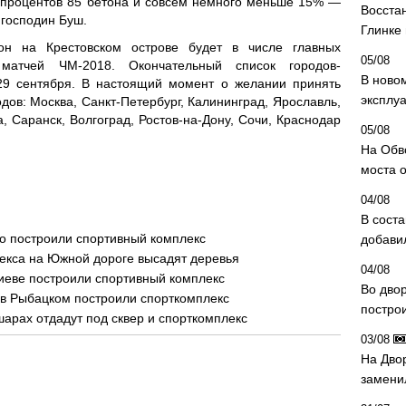
 процентов 85 бетона и совсем немного меньше 15% —
Восста
 господин Буш.
Глинке
он на Крестовском острове будет в числе главных
05/08
матчей ЧМ-2018. Окончательный список городов-
В ново
 29 сентября. В настоящий момент о желании принять
эксплу
дов: Москва, Санкт-Петербург, Калининград, Ярославль,
, Саранск, Волгоград, Ростов-на-Дону, Сочи, Краснодар
05/08
На Обв
моста 
04/08
В сост
го построили спортивный комплекс
добави
екса на Южной дороге высадят деревья
04/08
иеве построили спортивный комплекс
Во дво
 в Рыбацком построили спорткомплекс
постро
шарах отдадут под сквер и спорткомплекс
03/08
На Дво
замени