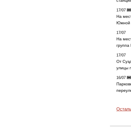
станци
17/07
На мес
Южной 
17/07
На мес
группа
17/07
От Суз
улицы 
16/07
Парков
переул
Осталь