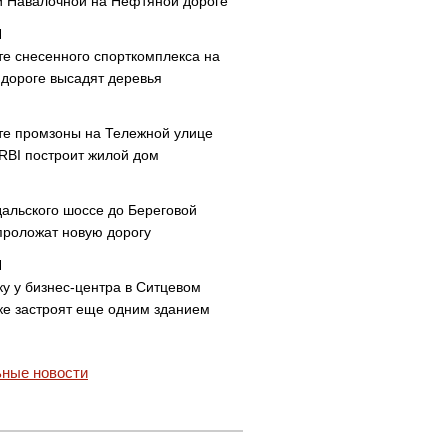
и Навалочной на Нефтяной дороге
те снесенного спорткомплекса на
дороге высадят деревья
те промзоны на Тележной улице
 RBI построит жилой дом
дальского шоссе до Береговой
проложат новую дорогу
ку у бизнес-центра в Ситцевом
ке застроят еще одним зданием
ные новости