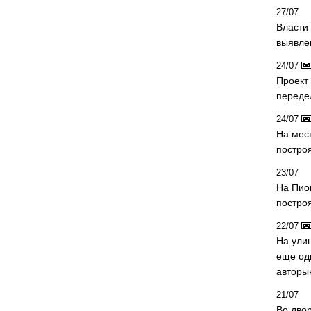
27/07
Власти 
выявле
24/07
Проект
переде
24/07
На мес
постро
23/07
На Пио
построя
22/07
На ули
еще од
авторы
21/07
Во дво