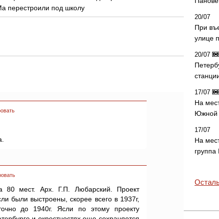
Панове 
Ма перестроили под школу
20/07
При въ
улице 
20/07
Петерб
станци
17/07
На мес
овать
Южной 
17/07
а.
На мес
группа
ровать
Осталь
 80 мест. Арх. Г.П. Любарский. Проект
сли были выстроены, скорее всего в 1937г,
точно до 1940г. Ясли по этому проекту
етербурге и окрестностях еще сохраняется