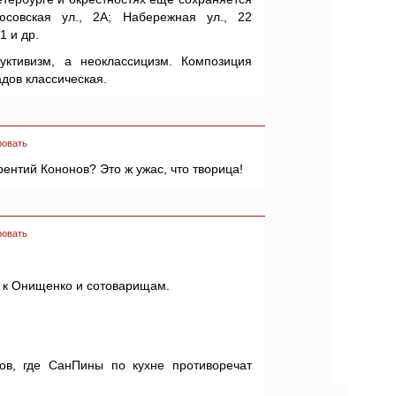
юсовская ул., 2А; Набережная ул., 22
1 и др.
уктивизм, а неоклассицизм. Композиция
дов классическая.
ровать
ентий Кононов? Это ж ужас, что творица!
ровать
 к Онищенко и сотоварищам.
в, где СанПины по кухне противоречат