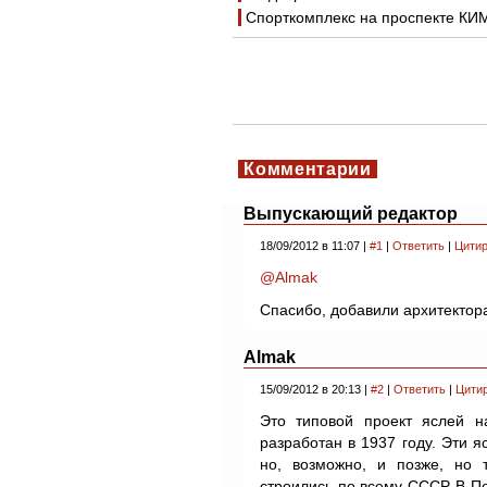
Спорткомплекс на проспекте КИ
Комментарии
Выпускающий редактор
18/09/2012 в 11:07 |
#1
|
Ответить
|
Цитир
@Almak
Спасибо, добавили архитектор
Almak
15/09/2012 в 20:13 |
#2
|
Ответить
|
Цити
Это типовой проект яслей на
разработан в 1937 году. Эти я
но, возможно, и позже, но 
строились по всему СССР. В П