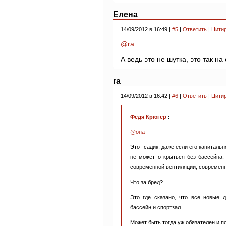
Елена
14/09/2012 в 16:49 |
#5
|
Ответить
|
Цити
@ra
А ведь это не шутка, это так н
ra
14/09/2012 в 16:42 |
#6
|
Ответить
|
Цити
Федя Крюгер
:
@она
Этот садик, даже если его капиталь
не может открыться без бассейна, 
современной вентиляции, современно
Что за бред?
Это где сказано, что все новые 
бассейн и спортзал...
Может быть тогда уж обязателен и п