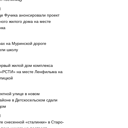
це Фучика анонсировали проект
ного жилого дома на месте
нка
рах на Муринской дороге
или школу
ервый жилой дом комплекса
 «РСТИ» на месте Ленфильма на
лицкой
ектной улице в новом
айоне в Детскосельском сдали
дом
те снесенной «сталинки» в Старо-