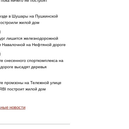
пока ничего не построят
езде в Шушары на Пушкинской
построили жилой дом
ург лишится железнодорожной
и Навалочной на Нефтяной дороге
те снесенного спорткомплекса на
дороге высадят деревья
те промзоны на Тележной улице
 RBI построит жилой дом
ные новости