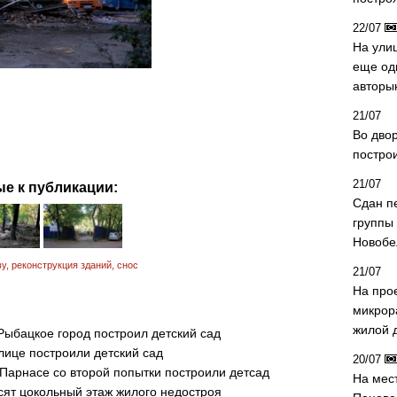
22/07
На ули
еще од
авторы
21/07
Во дво
постро
21/07
е к публикации:
Сдан п
группы
Новобе
ву
,
реконструкция зданий
,
снос
21/07
На про
микрор
жилой 
Рыбацкое город построил детский сад
лице построили детский сад
20/07
 Парнасе со второй попытки построили детсад
На мес
осят цокольный этаж жилого недостроя