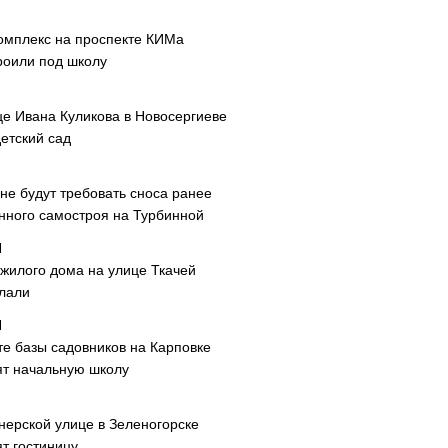
омплекс на проспекте КИМа
роили под школу
це Ивана Куликова в Новосергиеве
етский сад
не будут требовать сноса ранее
нного самостроя на Турбинной
 жилого дома на улице Ткачей
лали
те базы садовников на Карповке
ят начальную школу
нерской улице в Зеленогорске
т гостиницу