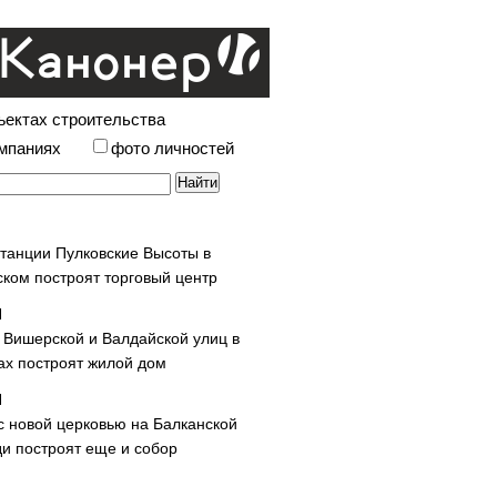
ъектах строительства
омпаниях
фото личностей
станции Пулковские Высоты в
ском построят торговый центр
у Вишерской и Валдайской улиц в
х построят жилой дом
с новой церковью на Балканской
и построят еще и собор