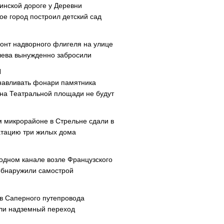
инской дороге у Деревни
ое город построил детский сад
онт надворного флигеля на улице
ева вынужденно забросили
навливать фонари памятника
 на Театральной площади не будут
м микрорайоне в Стрельне сдали в
атацию три жилых дома
одном канале возле Французского
обнаружили самострой
ав Саперного путепровода
ли надземный переход