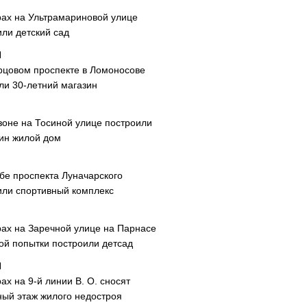
рах на Ультрамариновой улице
или детский сад
рцовом проспекте в Ломоносове
ли 30-летний магазин
зоне на Тосиной улице построили
ин жилой дом
ибе проспекта Луначарского
или спортивный комплекс
рах на Заречной улице на Парнасе
рой попытки построили детсад
ах на 9-й линии В. О. сносят
ный этаж жилого недостроя