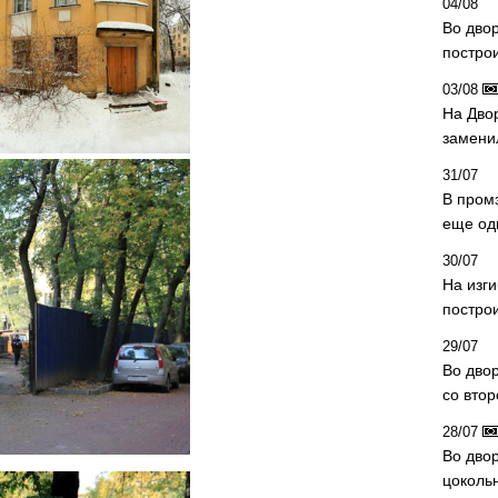
04/08
Во дво
постро
03/08
На Дво
замени
31/07
В пром
еще од
30/07
На изг
постро
29/07
Во дво
со вто
28/07
Во двор
цоколь