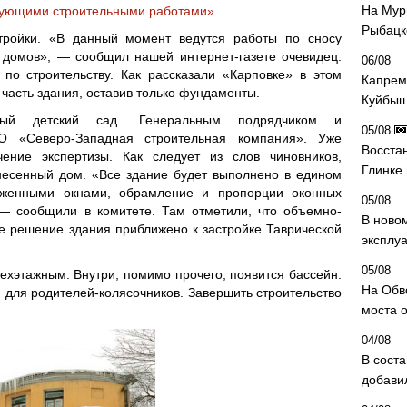
На Мур
твующими строительными работами»
.
Рыбацк
тройки. «В данный момент ведутся работы по сносу
х домов», — сообщил нашей интернет-газете очевидец.
06/08
 по строительству. Как рассказали «Карповке» в этом
Капрем
часть здания, оставив только фундаменты.
Куйбыш
вый детский сад. Генеральным подрядчиком и
05/08
О «Северо-Западная строительная компания». Уже
Восста
ение экспертизы. Как следует из слов чиновников,
Глинке
несенный дом. «Все здание будет выполнено в едином
ауженными окнами, обрамление и пропорции оконных
05/08
 — сообщили в комитете. Там отметили, что объемно-
В ново
е решение здания приближено к застройке Таврической
эксплу
05/08
рехэтажным. Внутри, помимо прочего, появится бассейн.
На Обв
для родителей-колясочников. Завершить строительство
моста 
04/08
В сост
добави