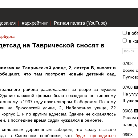
дования
|
#архрейтинг
|
Ратная палата (YouTube)
в об
ербурга
в к
детсад на Таврической сносят в
07/08
ивизма на Таврической улице, 2, литера В, сносят в
Возле 
 обещают, что там построят новый детский сад,
Пулков
07/08
рального района располагался во дворе за музеем
На угл
. Здание сложной формы было возведено по типовому
Шушара
ботанному в 1937 году архитектором Любарским. По тому
ли на Брюсовской улице, 2, Набережная улице, 22
06/08
, корпус 1, и по другим адресам. Здание не охранялось
Рядом 
ей, в последнее время садик нуждался в ремонте.
площад
 сплошным деревянным забором, что сразу вызвало
06/08
огда в Смольном сообщили, что
будет проводиться