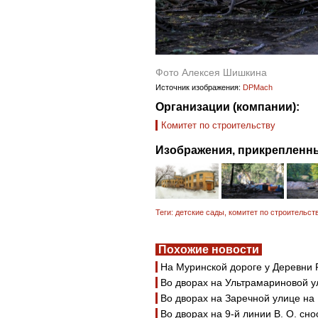
Фото Алексея Шишкина
Источник изображения:
DPMach
Организации (компании):
Комитет по строительству
Изображения, прикрепленны
Теги:
детские сады
,
комитет по строительст
Похожие новости
На Муринской дороге у Деревни 
Во дворах на Ультрамариновой у
Во дворах на Заречной улице на
Во дворах на 9-й линии В. О. сн