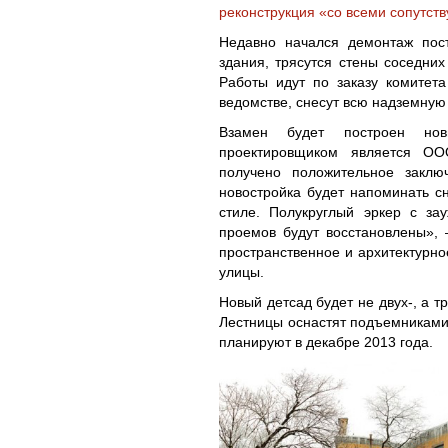
реконструкция «со всеми сопутс
Недавно начался демонтаж пос
здания, трясутся стены соседни
Работы идут по заказу комитета
ведомстве, снесут всю надземную 
Взамен будет построен но
проектировщиком является ОО
получено положительное заключ
новостройка будет напоминать с
стиле. Полукруглый эркер с з
проемов будут восстановлены»,
пространственное и архитектурно
улицы.
Новый детсад будет не двух-, а т
Лестницы оснастят подъемниками 
планируют в декабре 2013 года.