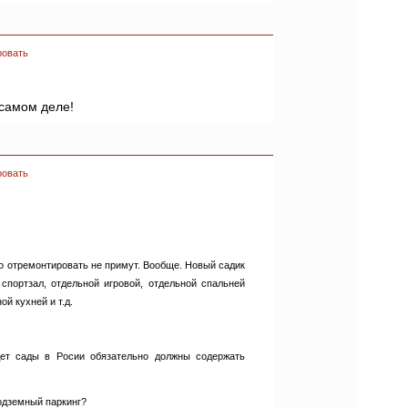
ровать
а самом деле!
ровать
но отремонтировать не примут. Вообще. Новый садик
спортзал, отдельной игровой, отдельной спальней
й кухней и т.д.
дет сады в Росии обязательно должны содержать
одземный паркинг?