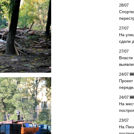
28/07
Спортк
перест
27/07
На ули
сдали д
27/07
Власти 
выявле
24/07
Проект
переде
24/07
На мес
постро
23/07
На Пио
построя