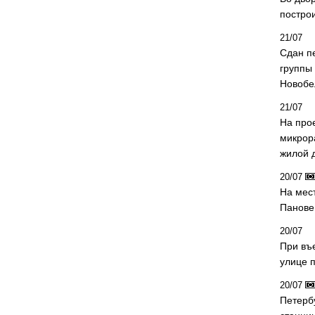
постро
21/07
Сдан п
группы
Новобе
21/07
На про
микрор
жилой 
20/07
На мес
Панове 
20/07
При въ
улице 
20/07
Петерб