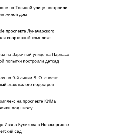
зоне на Тосиной улице построили
ин жилой дом
ибе проспекта Луначарского
или спортивный комплекс
рах на Заречной улице на Парнасе
рой попытки построили детсад
ах на 9-й линии В. О. сносят
ный этаж жилого недостроя
омплекс на проспекте КИМа
роили под школу
це Ивана Куликова в Новосергиеве
етский сад