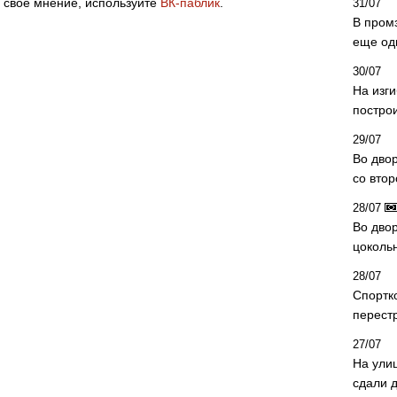
 свое мнение, используйте
ВК-паблик
.
31/07
В пром
еще од
30/07
На изг
постро
29/07
Во дво
со вто
28/07
Во двор
цоколь
28/07
Спортк
перест
27/07
На ули
сдали д