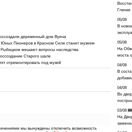
Восста
Глинке
05/08
В ново
эксплу
воссоздали деревянный дом Вуича
05/08
е Юных Пионеров в Красном Селе станет музеем
На Обв
 Рыбацком мешают вопросы наследства
моста 
воссоздание Старого шале
тят отремонтировать под музей
04/08
В сост
добави
04/08
Во дво
постро
03/08
На Дво
замени
аничениями мы вынуждены отключить возможность