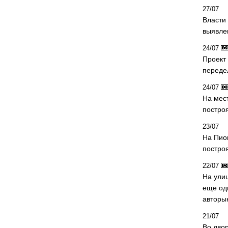
27/07
Власти 
выявле
24/07
Проект
переде
24/07
На мес
постро
23/07
На Пио
построя
22/07
На ули
еще од
авторы
21/07
Во дво