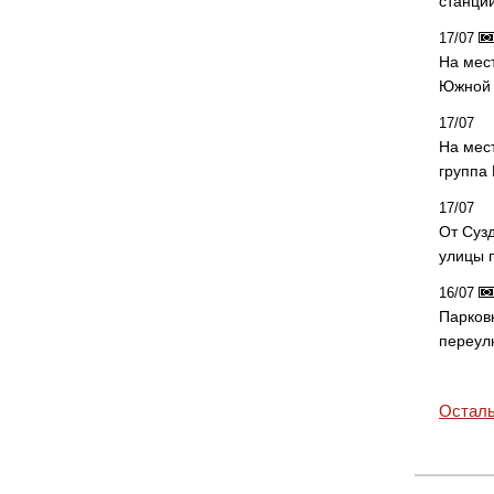
станци
17/07
На мес
Южной 
17/07
На мес
группа
17/07
От Суз
улицы 
16/07
Парков
переул
Осталь