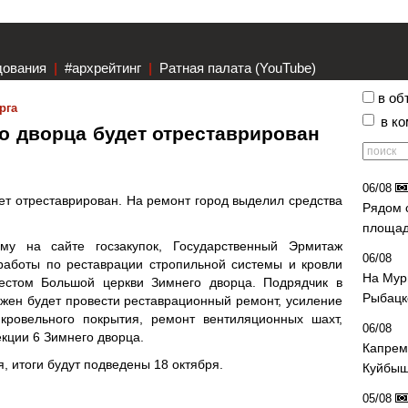
дования
|
#архрейтинг
|
Ратная палата (YouTube)
в об
рга
в к
о дворца будет отреставрирован
06/08
ет отреставрирован. На ремонт город выделил средства
Рядом 
площад
ому на сайте госзакупок, Государственный Эрмитаж
06/08
работы по реставрации стропильной системы и кровли
На Мур
рестом Большой церкви Зимнего дворца. Подрядчик в
Рыбацк
жен будет провести реставрационный ремонт, усиление
кровельного покрытия, ремонт вентиляционных шахт,
06/08
кции 6 Зимнего дворца.
Капрем
, итоги будут подведены 18 октября.
Куйбыш
05/08