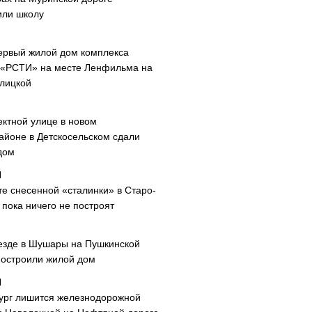
или школу
ервый жилой дом комплекса
 «РСТИ» на месте Ленфильма на
лицкой
ектной улице в новом
айоне в Детскосельском сдали
дом
те снесенной «сталинки» в Старо-
пока ничего не построят
езде в Шушары на Пушкинской
построили жилой дом
ург лишится железнодорожной