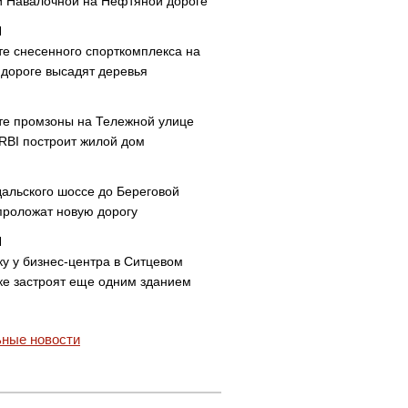
и Навалочной на Нефтяной дороге
те снесенного спорткомплекса на
дороге высадят деревья
те промзоны на Тележной улице
 RBI построит жилой дом
дальского шоссе до Береговой
проложат новую дорогу
ку у бизнес-центра в Ситцевом
ке застроят еще одним зданием
ные новости