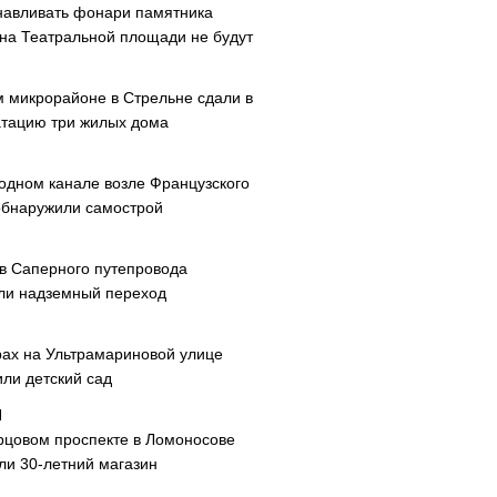
навливать фонари памятника
 на Театральной площади не будут
м микрорайоне в Стрельне сдали в
атацию три жилых дома
одном канале возле Французского
обнаружили самострой
ав Саперного путепровода
ли надземный переход
рах на Ультрамариновой улице
или детский сад
рцовом проспекте в Ломоносове
ли 30-летний магазин