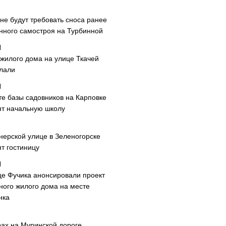
не будут требовать сноса ранее
нного самостроя на Турбинной
 жилого дома на улице Ткачей
лали
те базы садовников на Карповке
ят начальную школу
нерской улице в Зеленогорске
т гостиницу
це Фучика анонсировали проект
ного жилого дома на месте
нка
рах на Муринской дороге