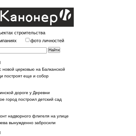
ъектах строительства
омпаниях
фото личностей
с новой церковью на Балканской
и построят еще и собор
инской дороге у Деревни
ое город построил детский сад
онт надворного флигеля на улице
ева вынужденно забросили