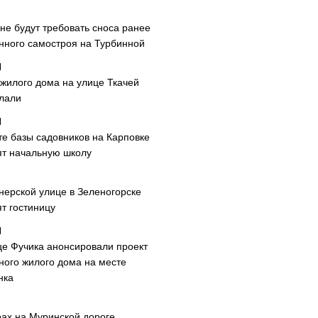
не будут требовать сноса ранее
нного самостроя на Турбинной
 жилого дома на улице Ткачей
лали
те базы садовников на Карповке
ят начальную школу
нерской улице в Зеленогорске
т гостиницу
це Фучика анонсировали проект
ного жилого дома на месте
нка
рах на Муринской дороге