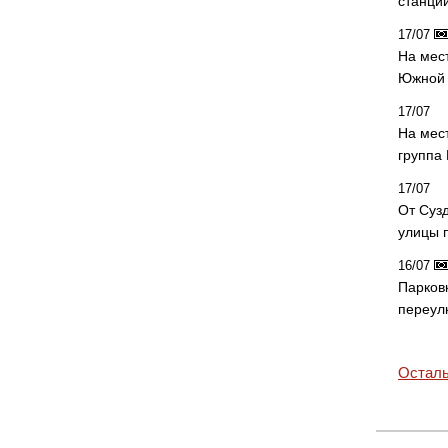
станци
17/07
На мес
Южной 
17/07
На мес
группа
17/07
От Суз
улицы 
16/07
Парков
переул
Осталь