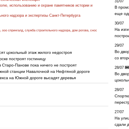
31/07
олю, использованию и охране памятников истории и
В пром
еще од
ного надзора и экспертизы Санкт-Петербурга
30/07
На изг
р
,
ооо спрингалд
,
служба строительного надзора
,
дом рогова
,
снос
постро
29/07
Во дво
осят цокольный этаж жилого недостроя
со вто
рске построят гостиницу
в Старо-Панове пока ничего не построят
28/07
жной станции Навалочной на Нефтяной дороге
Во двор
екса на Южной дороге высадят деревья
цоколь
28/07
Спортк
перест
27/07
На ули
сдали д