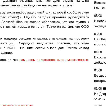
ры Дмитрия Амунца. Сам господин Амунц заявлял
Восста
дание снесено не будет — его отремонтируют.
Глинке
ему висит информационный щит, который сообщает, что
05/08
лас групп“)». Однако сегодня прежний руководитель
В ново
 Алексей Шевнин заявил «Карповке», что его группа к
эксплу
ет, так как «вышла из него». Также он заявил, что ООО
05/08
о надзора сегодня отказалась выезжать на проверку
На Обв
ентации. Сотрудник ведомства пояснил, что «это
моста 
сам КГИОП нынешним летом вывел дом Рогова из-под
04/08
 здание.
В сост
заявили, что
намерены приостановить противозаконные,
добави
04/08
Во дво
постро
03/08
На Дво
замени
техническая инспекция