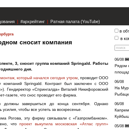
дования
|
#архрейтинг
|
Ратная палата (YouTube)
в об
ербурга
в к
одном сносит компания
06/08
пекте, 3, сносит группа компаний Springald. Работы
Рядом 
годняшнего дня.
площад
монтаж, который начался сегодня утром
, проводит ООО
06/08
у компаний Springald. Контракт был заключен с ООО
На Мур
»). Гендиректор «Спрингалда» Виталий Никифоровский
Рыбацк
т-газете, что снос проводит его фирма.
ы должны завершиться до конца сентября. Однако
06/08
усилия, чтобы все успеть за воскресенье.
Капрем
Куйбыш
ма Рогова, эту фирму связывали с «Газпромбанком».
лено, что
проект выкупила московская «Атлас групп»
05/08