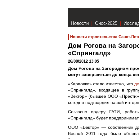
Новости
|
Снос-2025
|
Иссле
Новости строительства Санкт-Пет
Дом Рогова на Загор
«Спрингалд»
26/08/2012 13:05
Дом Рогова на Загородном прос
могут завершиться до конца се
«Карповке» стало известно, что
де
«Спрингалд», входящее в групп
«Вектор» (бывшее ООО «Престиж
сегодня подтвердил нашей интерне
Согласно ордеру ГАТИ, работ
«Спрингалд» будет предпринимать 
ООО «Вектор» — собственник до
Весной 2011 года было объяв