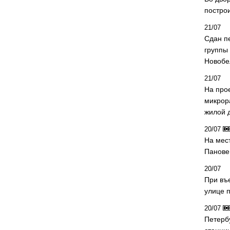
постро
21/07
Сдан п
группы
Новобе
21/07
На про
микрор
жилой 
20/07
На мес
Панове 
20/07
При въ
улице 
20/07
Петерб