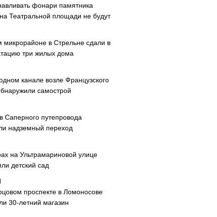
навливать фонари памятника
 на Театральной площади не будут
м микрорайоне в Стрельне сдали в
атацию три жилых дома
одном канале возле Французского
обнаружили самострой
ав Саперного путепровода
ли надземный переход
рах на Ультрамариновой улице
или детский сад
рцовом проспекте в Ломоносове
ли 30-летний магазин