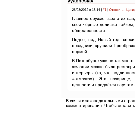
vyacheslav
26/08/2012 в 16:14 |
#1
|
Ответить
|
Цити
Главное оружие всех этих ва
свои чёрные делишки тайком,
общественности.
Подло, под Новый год, сноси
праздники, крушили Преображе
нормой...
В Петербурге уже не так много
желании можно было реставри
интерьеры (то, что подлинно
«отмазка»). Это позорище,
ценности и продаётся варягам
В связи с законодательными огр
комментирования. Чтобы оставить