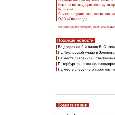
Комитет по государственному контр
культуры
Служба государственного строитель
ООО «Спрингалд»
Теги:
гати
,
группа springald
,
кгиоп
,
ооо векто
Похожие новости
Во дворах на 9-й линии В. О. сн
На Пионерской улице в Зеленого
На месте снесенной «сталинки» 
Петербург лишится железнодоро
На месте снесенного спорткомпл
Комментарии