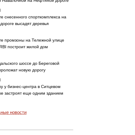
и Навалочной на Нефтяной дороге
те снесенного спорткомплекса на
дороге высадят деревья
те промзоны на Тележной улице
 RBI построит жилой дом
дальского шоссе до Береговой
проложат новую дорогу
ку у бизнес-центра в Ситцевом
ке застроят еще одним зданием
ные новости