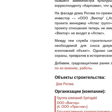
бывшего замминистра культу
корреспонденту «Карповки», что з
На фасаде дома Рогова по-прежн
инвестор — «ООО „Вектор“ („Ат
проекта менеджер «Атлас групп»
проекту отношения теперь не име
«Вектор» не входит в «Атлас».
Между тем служба строительног
необходимой для сноса докум
кгиоповский объект». Однако 
охраны, превратив в историческое
Добавим, градозащитники ранее 
по их мнению, работы
.
Объекты строительства:
Дом Рогова
Организации (компании):
Группа компаний Springald
ООО «Вектор»
(б. ООО «Престиж»)
Государственная административно-