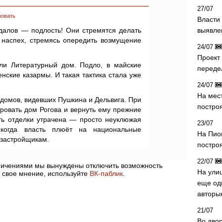
27/07
ровать
Власти 
ндалов — подлость! Они стремятся делать
выявле
 наспех, стремясь опередить возмущение
24/07
Проект
ли Литературный дом. Подло, в майские
переде
нские казармы. И такая тактика стала уже
24/07
На мес
 домов, видевших Пушкина и Дельвига. При
постро
ровать дом Рогова и вернуть ему прежние
сть отделки утрачена — просто неуклюжая
23/07
 когда власть плюёт на национальные
На Пио
-застройщикам.
построя
22/07
аничениями мы вынуждены отключить возможность
На ули
 свое мнение, используйте
ВК-паблик
.
еще од
авторы
21/07
Во дво