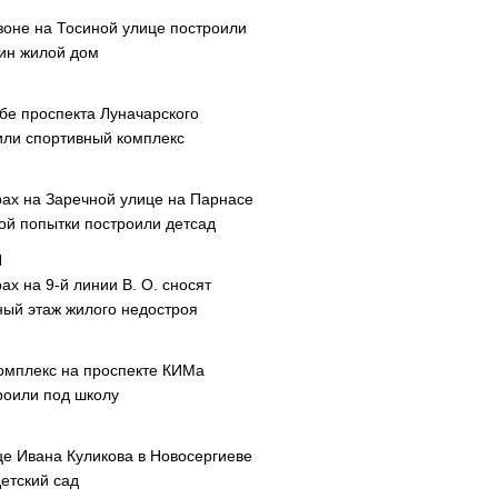
зоне на Тосиной улице построили
ин жилой дом
ибе проспекта Луначарского
или спортивный комплекс
рах на Заречной улице на Парнасе
рой попытки построили детсад
ах на 9-й линии В. О. сносят
ный этаж жилого недостроя
омплекс на проспекте КИМа
роили под школу
це Ивана Куликова в Новосергиеве
етский сад