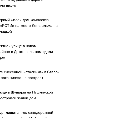
или школу
ервый жилой дом комплекса
 «РСТИ» на месте Ленфильма на
лицкой
ектной улице в новом
айоне в Детскосельском сдали
дом
те снесенной «сталинки» в Старо-
пока ничего не построят
езде в Шушары на Пушкинской
построили жилой дом
ург лишится железнодорожной