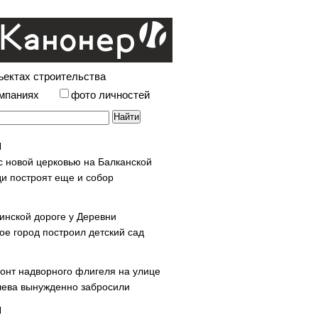
ъектах строительства
омпаниях
фото личностей
с новой церковью на Балканской
и построят еще и собор
инской дороге у Деревни
ое город построил детский сад
онт надворного флигеля на улице
ева вынужденно забросили