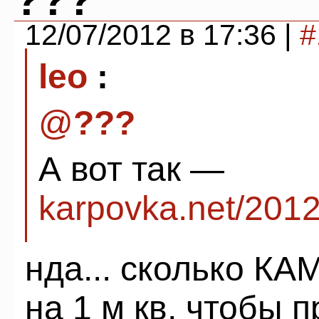
???
12/07/2012 в 17:36 |
#
leo
:
@
???
А вот так —
karpovka.net/2012
нда... сколько КА
на 1 м кв, чтобы п