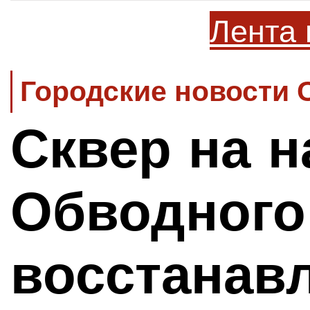
Лента 
Городские новости 
Cквер на 
Обводного
восстанав