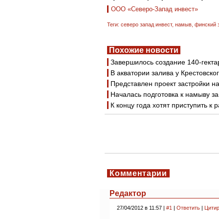
ООО «Северо-Запад инвест»
Теги:
северо запад инвест
,
намыв
,
финский 
Похожие новости
Завершилось создание 140-гекта
В акватории залива у Крестовско
Представлен проект застройки н
Началась подготовка к намыву з
К концу года хотят приступить к
Комментарии
Редактор
27/04/2012 в 11:57 |
#1
|
Ответить
|
Цитир