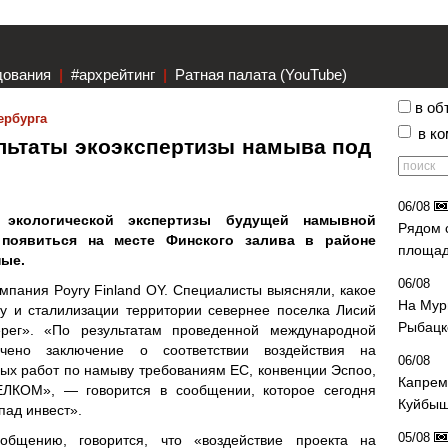
дования
|
#архрейтинг
|
Ратная палата (YouTube)
в об
ербурга
в к
льтаты экоэкспертизы намыва под
06/08
 экологической экспертизы будущей намывной
Рядом 
 появиться на месте Финского залива в районе
площад
ные.
06/08
мпания Poyry Finland OY. Специалисты выясняли, какое
На Мур
у и сталилизации территории севернее поселка Лисий
Рыбацк
ерег». «По результатам проведенной международной
учено заключение о соответствии воздействия на
06/08
х работ по намыву требованиям ЕС, конвенции Эспоо,
Капрем
ЛКОМ», — говорится в сообщении, которое сегодня
Куйбыш
ад инвест».
05/08
бщению, говорится, что «воздействие проекта на