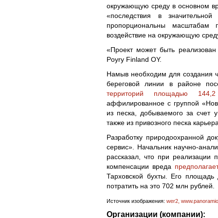
окружающую среду в основном вр
«последствия в значительной
пропорциональны масштабам п
воздействие на окружающую сред
«Проект может быть реализован 
Poyry Finland OY.
Намыв необходим для создания ч
береговой линии в районе по
территорий площадью 144,2
аффилированное с группой «Нов
из песка, добываемого за счет 
также из привозного песка карьер
Разработку природоохранной до
сервис». Начальник научно-анал
рассказал, что при реализации 
компенсации вреда
предполагает
Тарховской бухты. Его площадь 
потратить на это 702 млн рублей.
Источник изображения:
wer2, www.panorami
Организации (компании):