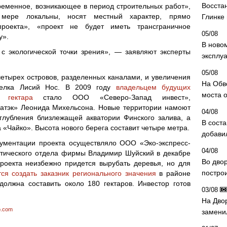
Восста
еменное, возникающее в период строительных работ»,
 мере локальны, носят местный характер, прямо
Глинке
роекта», «проект не будет иметь трансграничное
05/08
у».
В ново
с экологической точки зрения», — заявляют эксперты
эксплу
05/08
етырех островов, разделенных каналами, и увеличения
На Обв
селка Лисий Нос. В 2009 году
владельцем будущих
моста 
 гектара
стало ООО «Северо-Запад инвест»,
атэк» Леонида Михельсона. Новые территории намоют
04/08
углубления близлежащей акватории Финского залива, а
В сост
а «Чайко». Высота нового берега составит четыре метра.
добави
кументации проекта осуществляло ООО «Эко-экспресс-
04/08
итического отдела фирмы Владимир Шуйский в декабре
Во дво
проекта неизбежно придется вырубать деревья, но для
постро
ся создать заказник регионального значения
в районе
должна составить около 180 гектаров. Инвестор готов
03/08
На Дво
o.com
замени