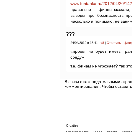
www.fontanka.ru/2012/04/20/142
правильно — финны сказали, 
выводы про безопасность пр
насколько я понимаю, не зани
???
24/04/2012 в 16:41 |
#8
|
Ответить
|
Цити
«проект не будет иметь тра
среду»
т.е. финам не угрожает? так эт
В связи с законодательными огр
комментирования. Чтобы оставить
О сайте