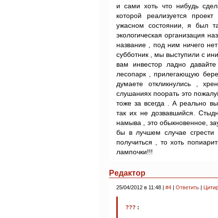
и сами хоть что нибудь сдел
которой реализуется проек
ужасном состоянии, я был т
экологическая организация наз
название , под ним ничего не
субботник , мы выступили с ини
вам инвестор ладно давайте
лесопарк , прилегающую бере
думаете откликнулись , хр
слушаниях поорать это пожалуй
тоже за всегда . А реально в
так их не дозвавшийся. Стыд
намыва , это обыкновенное, з
бы в лучшем случае сгрести 
получиться , то хоть попиари
лампочки!!!
Редактор
25/04/2012 в 11:48 |
#4
|
Ответить
|
Цитир
???
: