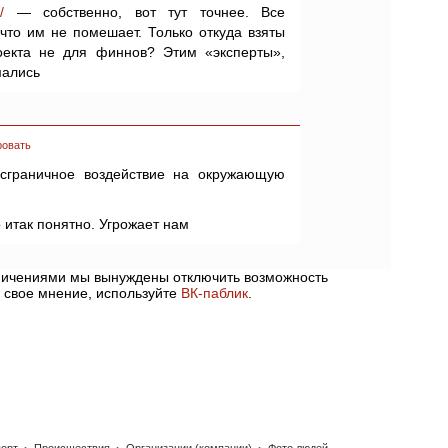
/
— собственно, вот тут точнее. Все
что им не помешает. Только откуда взяты
оекта не для финнов? Этим «эксперты»,
мались
ровать
нсграничное воздействие на окружающую
о итак понятно. Угрожает нам
аничениями мы вынуждены отключить возможность
 свое мнение, используйте
ВК-паблик
.