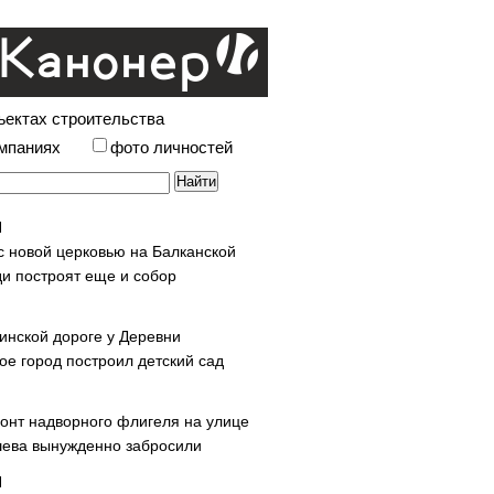
ъектах строительства
омпаниях
фото личностей
с новой церковью на Балканской
и построят еще и собор
инской дороге у Деревни
ое город построил детский сад
онт надворного флигеля на улице
ева вынужденно забросили