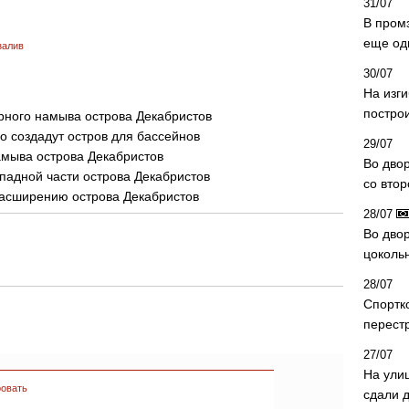
31/07
В пром
еще од
залив
30/07
На изг
постро
рного намыва острова Декабристов
го создадут остров для бассейнов
29/07
амыва острова Декабристов
Во дво
ападной части острова Декабристов
со вто
 расширению острова Декабристов
28/07
Во двор
цоколь
28/07
Спортк
перест
27/07
На ули
овать
сдали д