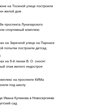
зоне на Тосиной улице построили
ин жилой дом
ибе проспекта Луначарского
или спортивный комплекс
рах на Заречной улице на Парнасе
рой попытки построили детсад
ах на 9-й линии В. О. сносят
ный этаж жилого недостроя
омплекс на проспекте КИМа
роили под школу
це Ивана Куликова в Новосергиеве
етский сад