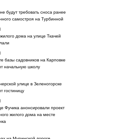
не будут требовать сноса ранее
нного самостроя на Турбинной
 жилого дома на улице Ткачей
лали
те базы садовников на Карповке
ят начальную школу
нерской улице в Зеленогорске
т гостиницу
це Фучика анонсировали проект
ного жилого дома на месте
нка
рах на Муринской дороге