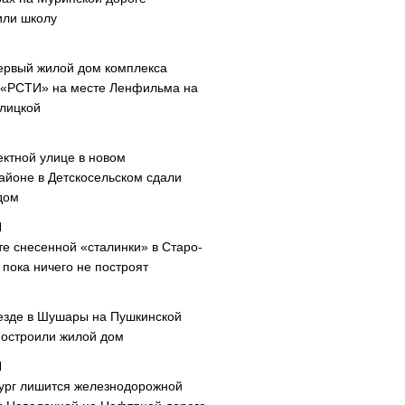
или школу
ервый жилой дом комплекса
 «РСТИ» на месте Ленфильма на
лицкой
ектной улице в новом
айоне в Детскосельском сдали
дом
те снесенной «сталинки» в Старо-
пока ничего не построят
езде в Шушары на Пушкинской
построили жилой дом
ург лишится железнодорожной