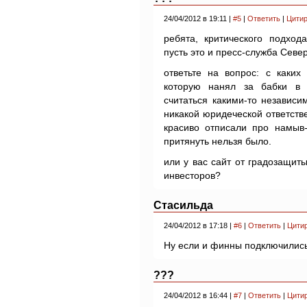
24/04/2012 в 19:11 |
#5
|
Ответить
|
Цитир
ребята, критического подход
пусть это и пресс-служба Севе
ответьте на вопрос: с как
которую нанял за бабки в 
считаться какими-то независ
никакой юридеческой ответстве
красиво отписали про намыв
притянуть нельзя было.
или у вас сайт от градозащи
инвесторов?
Стасильда
24/04/2012 в 17:18 |
#6
|
Ответить
|
Цити
Ну если и финны подключились,т
???
24/04/2012 в 16:44 |
#7
|
Ответить
|
Цити