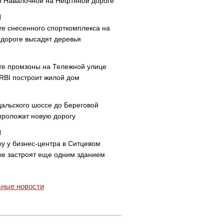
и Навалочной на Нефтяной дороге
те снесенного спорткомплекса на
дороге высадят деревья
те промзоны на Тележной улице
 RBI построит жилой дом
дальского шоссе до Береговой
проложат новую дорогу
ку у бизнес-центра в Ситцевом
ке застроят еще одним зданием
ные новости