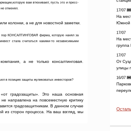
станци
ормации,которую вам втюхивают, пусть это и пресс-
 не отменял.
17/07
На мес
или колонки, а не для новостной заметки.
Южной 
17/07
это пор КОНСАЛТИНГОВАЯ фирма, которую нанял за
На мес
инвест стала считаться какими-то независимыми
группа
17/07
омпания, а не только консалтинговая.
От Суз
улицы 
16/07
ешел в позицию защиты жуликоватых инвесторов?
Парков
переул
 «от градозащиты». Это наша основная
и не направлена на повсеместную критику
равится градозащитникам. В данном случае
Осталь
 из сторон процесса. На ваш взгляд, мы