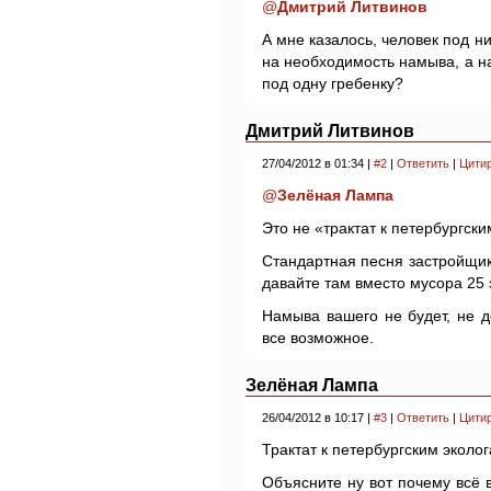
@
Дмитрий Литвинов
А мне казалось, человек под 
на необходимость намыва, а на
под одну гребенку?
Дмитрий Литвинов
27/04/2012 в 01:34 |
#2
|
Ответить
|
Цити
@
Зелёная Лампа
Это не «трактат к петербургски
Стандартная песня застройщик
давайте там вместо мусора 25 
Намыва вашего не будет, не д
все возможное.
Зелёная Лампа
26/04/2012 в 10:17 |
#3
|
Ответить
|
Цити
Трактат к петербургским эколог
Объясните ну вот почему всё в