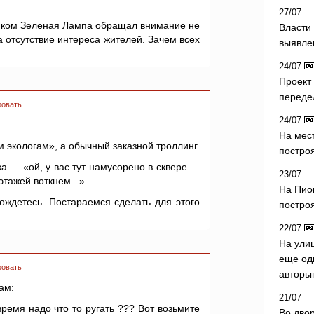
27/07
ником Зеленая Лампа обращал внимание не
Власти 
 отсутствие интереса жителей. Зачем всех
выявле
24/07
Проект
переде
ровать
24/07
На мес
м экологам», а обычный заказной троллинг.
постро
а — «ой, у вас тут намусорено в сквере —
23/07
этажей воткнем...»
На Пио
ождетесь. Постараемся сделать для этого
построя
22/07
На ули
еще од
ровать
авторы
ам:
21/07
ремя надо что то ругать ??? Вот возьмите
Во дво