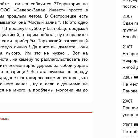
айте , смысл собачится ?Территория на
постро
т ООО «Северо-Запад Инвест» просто в
ам прошлым летом. В Сестрорецке есть
21/07
ывается она "Чистый залив ". Но это одно
Сдан п
т ! В прошлую субботу был общегородской
группы
циативой, говорим ребята , ну не нравится
Новобе
 сами приберём Тарховский загаженный
говую линию ! Да к что вы думаете , они
21/07
ена лысого. Им это не нужно . Вот на
На про
ста , на камеру по разглагольствовать это
микрор
ыйти элементарно дерьмо за собой убрать
жилой 
но товарищи ! Вся эта шумиха по поводу
аурядное шантажировавшие инвестора , что
20/07
с него денег , ну а если с деньгами не
На мес
тся не много, а проблемы экологии им до
Панове 
20/07
При въ
улице 
овать
20/07
Петерб