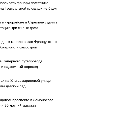
навливать фонари памятника
 на Театральной площади не будут
м микрорайоне в Стрельне сдали в
атацию три жилых дома
одном канале возле Французского
обнаружили самострой
ав Саперного путепровода
ли надземный переход
рах на Ультрамариновой улице
или детский сад
рцовом проспекте в Ломоносове
ли 30-летний магазин