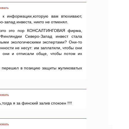
овать
а к информации,которую вам втюхивают,
ро-запад инвеста, никто не отменял.
их это это пор КОНСАЛТИНГОВАЯ фирма,
Финляндии Северо-Запад инвест стала
имыми экологическими экспертами? Они-то
нности не несут: им заплатили, чтобы они
- они и отписали обще, чтобы потом их
ты перешел в позицию защиты жуликоватых
ровать
огда я за финский залив спокоен !!!!
ровать