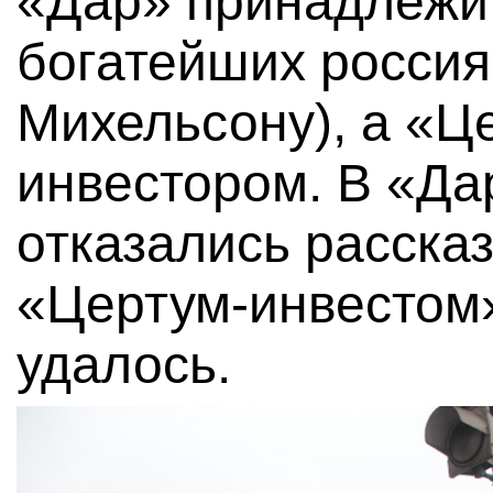
«Дар» принадлежи
богатейших росси
Михельсону), а «Ц
инвестором. В «Да
отказались рассказ
«Цертум-инвестом»
удалось.