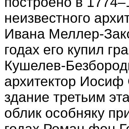
построено в 1774–
неизвестного архи
Ивана Меллер-Зако
годах его купил г
Кушелев-Безбородк
архитектор Иосиф 
здание третьим э
облик особняку пр
годах Роман фон Г