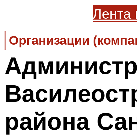
Лента 
Организации (компа
Администр
Василеост
района Сан