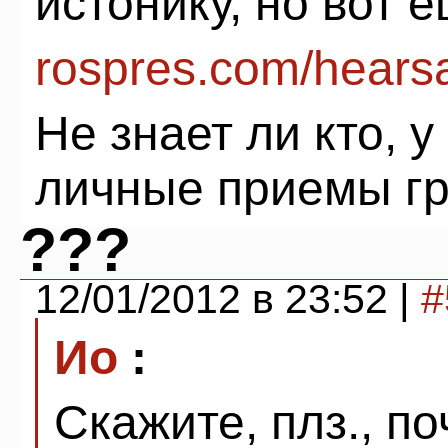
истонику, но вот 
rospres.com/hears
Не знает ли кто, 
личные приемы г
???
12/01/2012 в 23:52 |
#
Ио
:
Скажите, плз., п