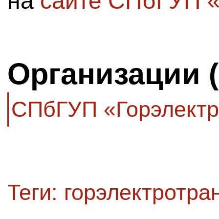
на
сайте СПбГУП «
Организации 
СПбГУП «Горэлектр
Теги:
горэлектротра