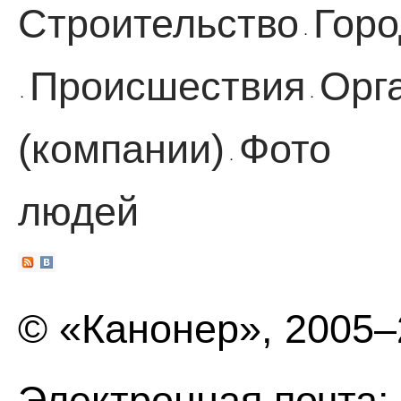
Строительство
Горо
·
Происшествия
Орг
·
·
(компании)
Фото
·
людей
© «Канонер», 2005
Электронная почта: