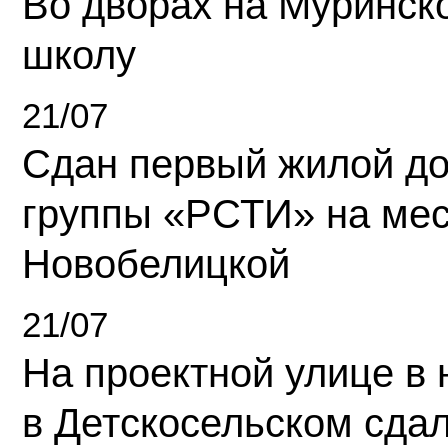
Во дворах на Муринск
школу
21/07
Сдан первый жилой д
группы «РСТИ» на ме
Новобелицкой
21/07
На проектной улице в
в Детскосельском сда