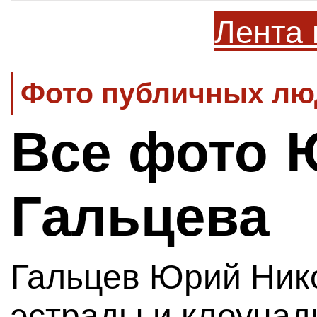
Лента 
Фото публичных люд
Все фото 
Гальцева
Гальцев Юрий Нико
эстрады и клоунады