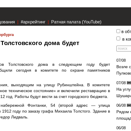
дования
|
#архрейтинг
|
Ратная палата (YouTube)
в об
ербурга
в к
Толстовского дома будет
07/08
ов Толстовского дома в следующем году будет
Возле 
общили сегодня в комитете по охране памятников
Пулков
07/08
ния, выходящим на улицу Рубинштейна. В комитете
На угл
ное техническое состояние» и включили реставрацию в
Шушара
2 год. Работы будут вести за счет городского бюджета.
 набережной Фонтанки, 54 (второй адрес — улица
06/08
 1912 году по заказу графа Михаила Толстого. Здание в
Рядом 
Федор Лидваль.
площад
06/08