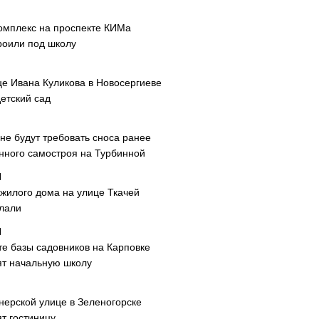
омплекс на проспекте КИМа
роили под школу
це Ивана Куликова в Новосергиеве
етский сад
не будут требовать сноса ранее
нного самостроя на Турбинной
 жилого дома на улице Ткачей
лали
те базы садовников на Карповке
ят начальную школу
нерской улице в Зеленогорске
т гостиницу