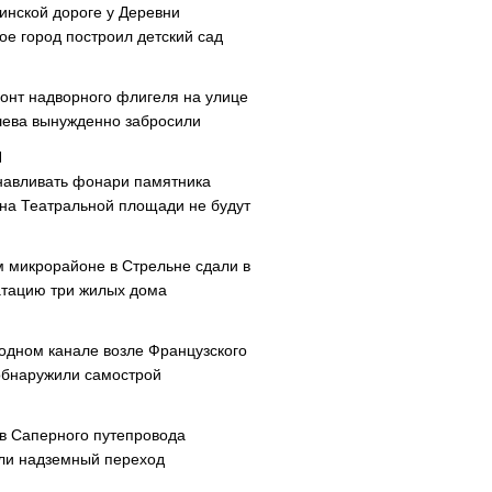
инской дороге у Деревни
ое город построил детский сад
онт надворного флигеля на улице
ева вынужденно забросили
навливать фонари памятника
 на Театральной площади не будут
м микрорайоне в Стрельне сдали в
атацию три жилых дома
одном канале возле Французского
обнаружили самострой
ав Саперного путепровода
ли надземный переход