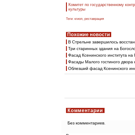
Комитет по государственному контр
культуры
Теги:
кгиоп
,
реставрация
Похожие новости
В Стрельне завершилось восста
Три старинных здания на Богосл
Фасад Ксенинского института на
Фасады Малого гостиного двора 
Облезший фасад Ксенинского инс
Комментарии
Без комментариев.