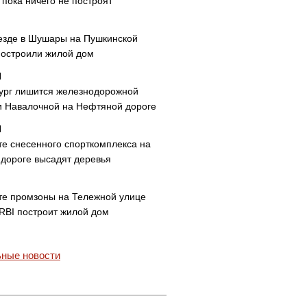
пока ничего не построят
езде в Шушары на Пушкинской
построили жилой дом
ург лишится железнодорожной
и Навалочной на Нефтяной дороге
те снесенного спорткомплекса на
дороге высадят деревья
те промзоны на Тележной улице
 RBI построит жилой дом
ные новости