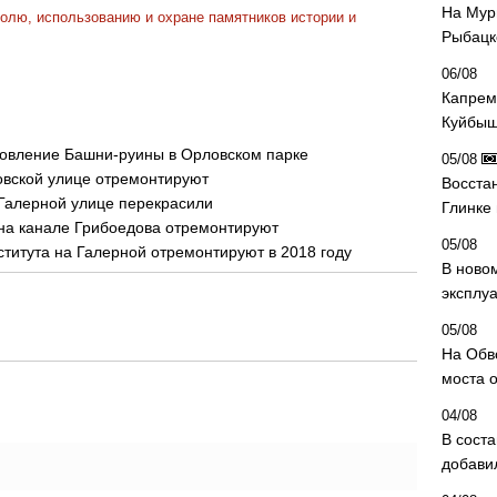
На Мур
олю, использованию и охране памятников истории и
Рыбацк
06/08
Капрем
Куйбыш
новление Башни-руины в Орловском парке
05/08
овской улице отремонтируют
Восста
 Галерной улице перекрасили
Глинке
на канале Грибоедова отремонтируют
05/08
титута на Галерной отремонтируют в 2018 году
В ново
эксплу
05/08
На Обв
моста 
04/08
В сост
добави