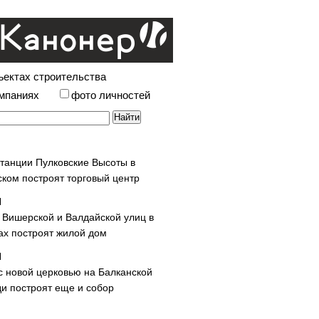
ъектах строительства
омпаниях
фото личностей
станции Пулковские Высоты в
ском построят торговый центр
у Вишерской и Валдайской улиц в
х построят жилой дом
с новой церковью на Балканской
и построят еще и собор