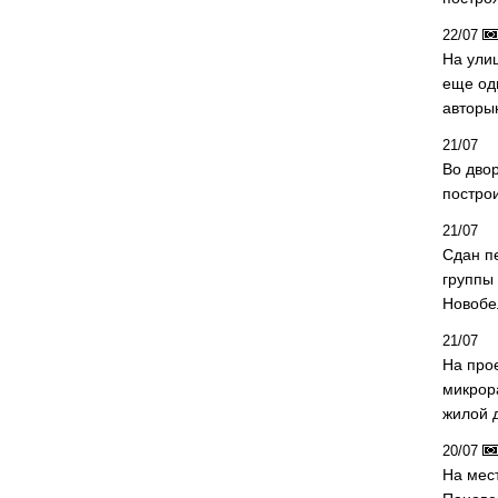
22/07
На ули
еще од
авторы
21/07
Во дво
постро
21/07
Сдан п
группы
Новобе
21/07
На про
микрор
жилой 
20/07
На мес