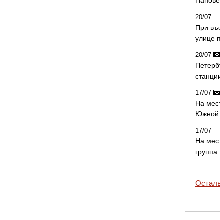
Панове 
20/07
При въ
улице 
20/07
Петерб
станци
17/07
На мес
Южной 
17/07
На мес
группа
Осталь