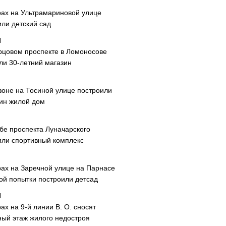
рах на Ультрамариновой улице
или детский сад
рцовом проспекте в Ломоносове
ли 30-летний магазин
зоне на Тосиной улице построили
ин жилой дом
ибе проспекта Луначарского
или спортивный комплекс
рах на Заречной улице на Парнасе
рой попытки построили детсад
ах на 9-й линии В. О. сносят
ный этаж жилого недостроя