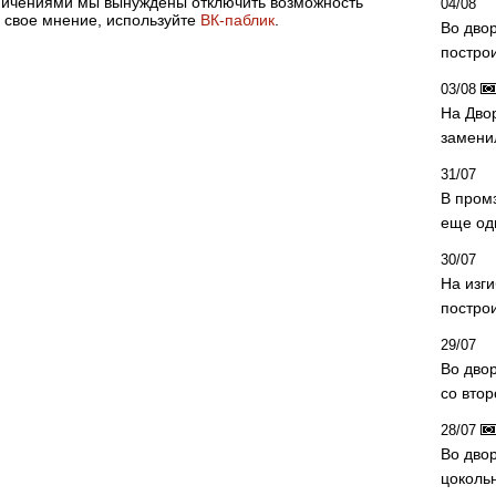
аничениями мы вынуждены отключить возможность
04/08
 свое мнение, используйте
ВК-паблик
.
Во дво
постро
03/08
На Дво
замени
31/07
В пром
еще од
30/07
На изг
постро
29/07
Во дво
со вто
28/07
Во двор
цоколь