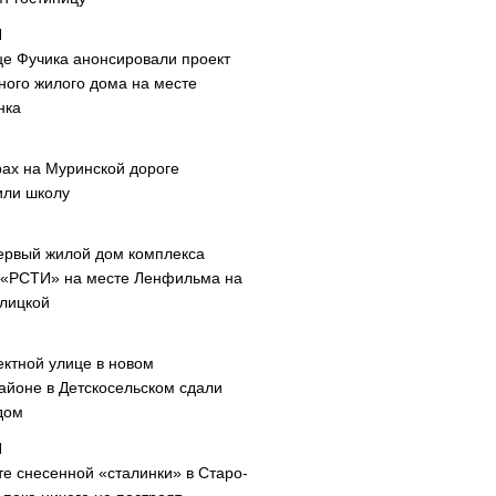
це Фучика анонсировали проект
ного жилого дома на месте
нка
рах на Муринской дороге
или школу
ервый жилой дом комплекса
 «РСТИ» на месте Ленфильма на
лицкой
ектной улице в новом
айоне в Детскосельском сдали
дом
те снесенной «сталинки» в Старо-