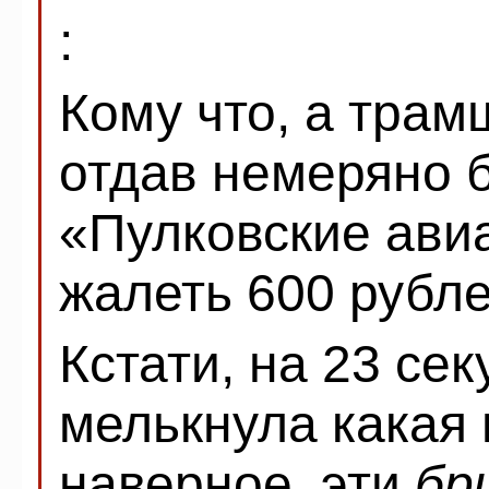
:
Кому что, а трам
отдав немеряно б
«Пулковские ави
жалеть 600 рубле
Кстати, на 23 се
мелькнула какая 
наверное, эти
бр