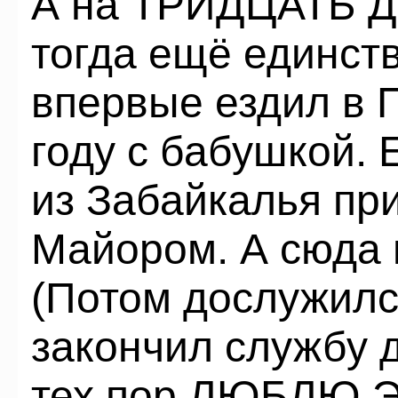
А на ТРИДЦАТЬ Д
тогда ещё единст
впервые ездил 
году с бабушкой.
из Забайкалья пр
Майором. А сюда 
(Потом дослужилс
закончил службу д
тех пор ЛЮБЛЮ 