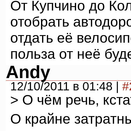
От Купчино до Ко
отобрать автодоро
отдать её велосип
польза от неё буде
Andy
12/10/2011 в 01:48 |
#
> О чём речь, кст
О крайне затратны