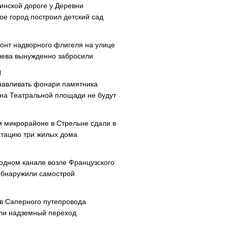
инской дороге у Деревни
ое город построил детский сад
онт надворного флигеля на улице
ева вынужденно забросили
навливать фонари памятника
 на Театральной площади не будут
м микрорайоне в Стрельне сдали в
атацию три жилых дома
одном канале возле Французского
обнаружили самострой
ав Саперного путепровода
ли надземный переход