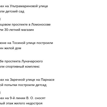
рах на Ультрамариновой улице
или детский сад
рцовом проспекте в Ломоносове
ли 30-летний магазин
зоне на Тосиной улице построили
ин жилой дом
ибе проспекта Луначарского
или спортивный комплекс
рах на Заречной улице на Парнасе
рой попытки построили детсад
ах на 9-й линии В. О. сносят
ный этаж жилого недостроя