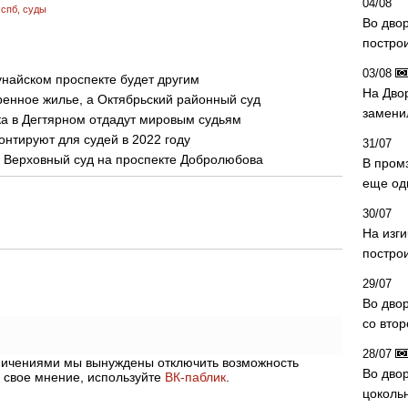
04/08
 спб
,
суды
Во дво
постро
03/08
унайском проспекте будет другим
На Дво
енное жилье, а Октябрьский районный суд
замени
а в Дегтярном отдадут мировым судьям
нтируют для судей в 2022 году
31/07
ь Верховный суд на проспекте Добролюбова
В пром
еще од
30/07
На изг
постро
29/07
Во дво
со вто
28/07
аничениями мы вынуждены отключить возможность
Во двор
 свое мнение, используйте
ВК-паблик
.
цоколь