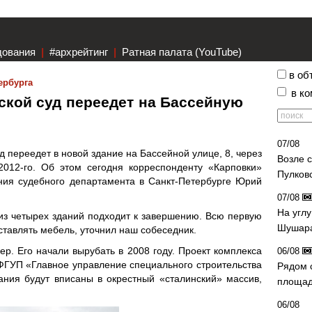
дования
|
#архрейтинг
|
Ратная палата (YouTube)
в об
ербурга
в к
ской суд переедет на Бассейную
07/08
д переедет в новой здание на Бассейной улице, 8, через
Возле 
2012-го. Об этом сегодня корреспонденту «Карповки»
Пулков
ния судебного департамента в Санкт-Петербурге Юрий
07/08
На угл
из четырех зданий подходит к завершению. Всю первую
Шушара
ставлять мебель, уточнил наш собеседник.
ер. Его начали вырубать в 2008 году. Проект комплекса
06/08
ФГУП «Главное управление специального строительства
Рядом 
ния будут вписаны в окрестный «сталинский» массив,
площад
06/08