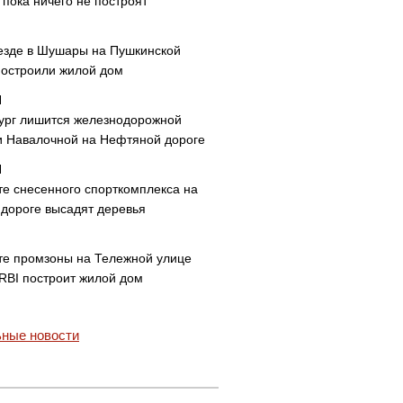
пока ничего не построят
езде в Шушары на Пушкинской
построили жилой дом
ург лишится железнодорожной
и Навалочной на Нефтяной дороге
те снесенного спорткомплекса на
дороге высадят деревья
те промзоны на Тележной улице
 RBI построит жилой дом
ные новости