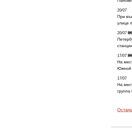
Панове 
20/07
При въ
улице 
20/07
Петерб
станци
17/07
На мес
Южной 
17/07
На мес
группа
Осталь