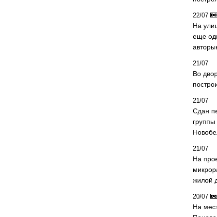
22/07
На ули
еще од
авторы
21/07
Во дво
постро
21/07
Сдан п
группы
Новобе
21/07
На про
микрор
жилой 
20/07
На мес