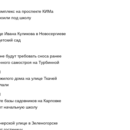
омплекс на проспекте КИМа
роили под школу
це Ивана Куликова в Новосергиеве
етский сад
не будут требовать сноса ранее
нного самостроя на Турбинной
 жилого дома на улице Ткачей
лали
те базы садовников на Карповке
ят начальную школу
нерской улице в Зеленогорске
т гостиницу