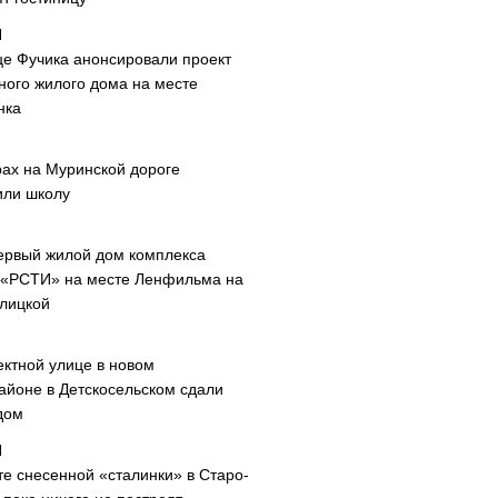
це Фучика анонсировали проект
ного жилого дома на месте
нка
рах на Муринской дороге
или школу
ервый жилой дом комплекса
 «РСТИ» на месте Ленфильма на
лицкой
ектной улице в новом
айоне в Детскосельском сдали
дом
те снесенной «сталинки» в Старо-