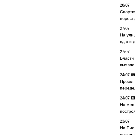
28/07
Спортк
перест
27/07
На ули
сдали д
27/07
Власти 
выявле
24/07
Проект
переде
24/07
На мес
постро
23/07
На Пио
построя