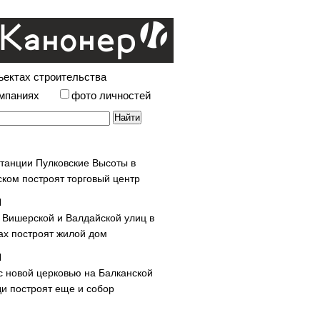
ъектах строительства
омпаниях
фото личностей
станции Пулковские Высоты в
ском построят торговый центр
у Вишерской и Валдайской улиц в
х построят жилой дом
с новой церковью на Балканской
и построят еще и собор