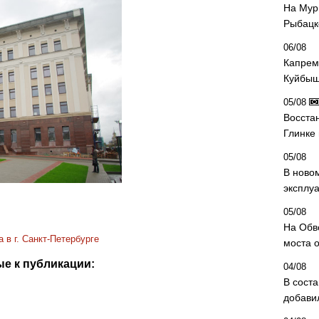
На Мур
Рыбацк
06/08
Капрем
Куйбыш
05/08
Восста
Глинке
05/08
В ново
эксплу
05/08
На Обв
 в г. Санкт-Петербурге
моста 
е к публикации:
04/08
В сост
добави