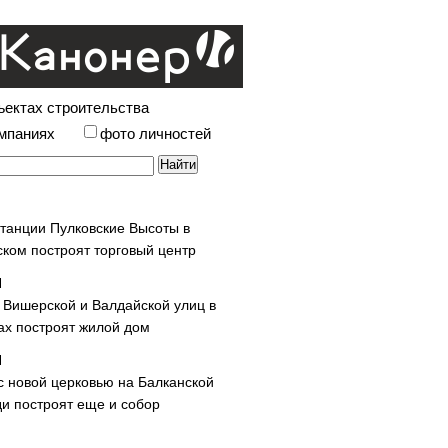
ъектах строительства
омпаниях
фото личностей
станции Пулковские Высоты в
ском построят торговый центр
у Вишерской и Валдайской улиц в
х построят жилой дом
с новой церковью на Балканской
и построят еще и собор