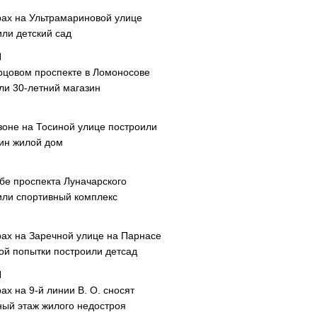
рах на Ультрамариновой улице
или детский сад
рцовом проспекте в Ломоносове
ли 30-летний магазин
зоне на Тосиной улице построили
ин жилой дом
ибе проспекта Луначарского
или спортивный комплекс
рах на Заречной улице на Парнасе
рой попытки построили детсад
ах на 9-й линии В. О. сносят
ный этаж жилого недостроя