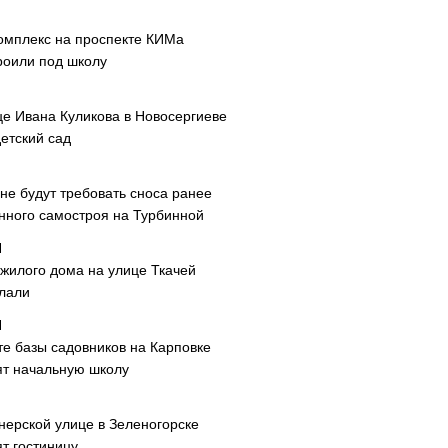
омплекс на проспекте КИМа
роили под школу
це Ивана Куликова в Новосергиеве
етский сад
не будут требовать сноса ранее
нного самостроя на Турбинной
 жилого дома на улице Ткачей
лали
те базы садовников на Карповке
ят начальную школу
нерской улице в Зеленогорске
т гостиницу