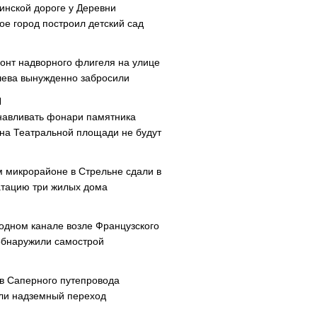
инской дороге у Деревни
ое город построил детский сад
онт надворного флигеля на улице
ева вынужденно забросили
навливать фонари памятника
 на Театральной площади не будут
м микрорайоне в Стрельне сдали в
атацию три жилых дома
одном канале возле Французского
обнаружили самострой
ав Саперного путепровода
ли надземный переход