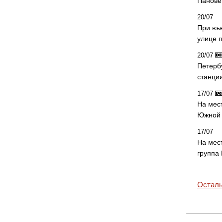
Панове 
20/07
При въ
улице 
20/07
Петерб
станци
17/07
На мес
Южной 
17/07
На мес
группа
Осталь