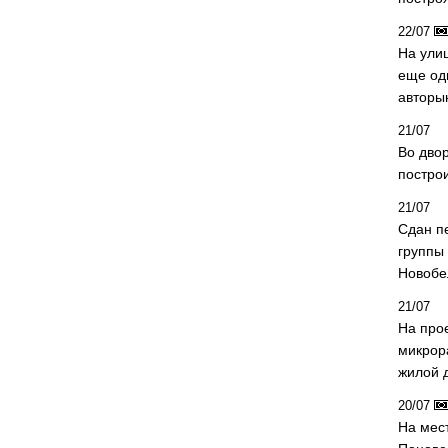
22/07
На ули
еще од
авторы
21/07
Во дво
постро
21/07
Сдан п
группы
Новобе
21/07
На про
микрор
жилой 
20/07
На мес