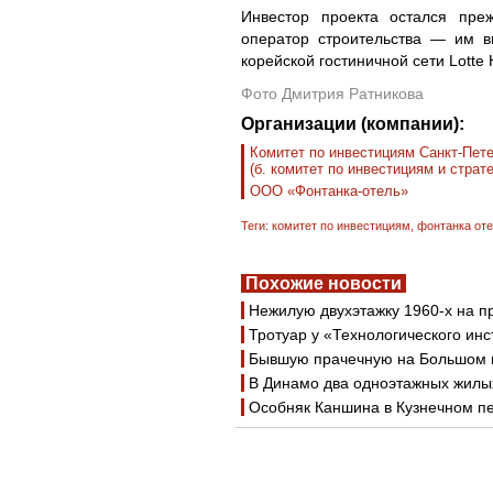
Инвестор проекта остался пре
оператор строительства — им в
корейской гостиничной сети Lotte H
Фото Дмитрия Ратникова
Организации (компании):
Комитет по инвестициям Санкт-Пет
(б. комитет по инвестициям и страт
ООО «Фонтанка-отель»
Теги:
комитет по инвестициям
,
фонтанка от
Похожие новости
Нежилую двухэтажку 1960-х на п
Тротуар у «Технологического ин
Бывшую прачечную на Большом п
В Динамо два одноэтажных жилы
Особняк Каншина в Кузнечном пе