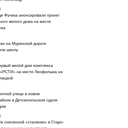
це Фучика анонсировали проект
ного жилого дома на месте
нка
рах на Муринской дороге
или школу
ервый жилой дом комплекса
 «РСТИ» на месте Ленфильма на
лицкой
ектной улице в новом
айоне в Детскосельском сдали
дом
те снесенной «сталинки» в Старо-