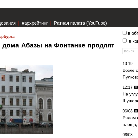
дования
|
#архрейтинг
|
Ратная палата (YouTube)
в об
ербурга
в к
 дома Абазы на Фонтанке продлят
13:19
Возле 
Пулков
12:17
На угл
Шушара
06/08
Рядом 
площад
06/08