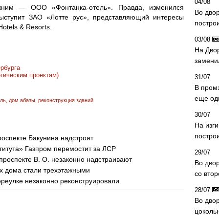
04/08
жним — ООО «Фонтанка-отель». Правда, изменился
Во дво
ыступит ЗАО «Лотте рус», представляющий интересы
постро
otels & Resorts.
03/08
На Дво
замени
ербурга
егическим проектам)
31/07
В пром
еще од
ель
,
дом абазы
,
реконструкция зданий
30/07
На изг
постро
роспекте Бакунина надстроят
ститута» Газпром перемостит за ЛСР
29/07
роспекте В. О. незаконно надстраивают
Во дво
х дома стали трехэтажными
со вто
реулке незаконно реконструировали
28/07
Во двор
цоколь