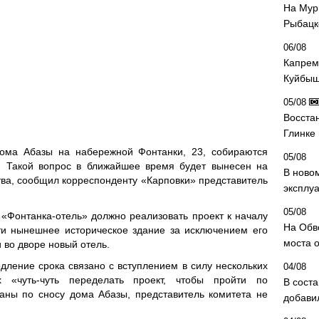
На Мур
Рыбацк
06/08
Капрем
Куйбыш
05/08
Восста
Глинке
дома Абазы на набережной Фонтанки, 23, собираются
05/08
. Такой вопрос в ближайшее время будет вынесен на
В ново
тва, сообщил корреспонденту «Карповки» представитель
эксплу
05/08
«Фонтанка-отель» должно реализовать проект к началу
На Обв
ти нынешнее историческое здание за исключением его
моста 
и во дворе новый отель.
дление срока связано с вступлением в силу нескольких
04/08
их «чуть-чуть переделать проект, чтобы пройти по
В сост
аны по сносу дома Абазы, представитель комитета не
добави