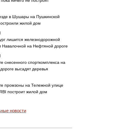
пока ничего не построят
езде в Шушары на Пушкинской
построили жилой дом
ург лишится железнодорожной
и Навалочной на Нефтяной дороге
те снесенного спорткомплекса на
дороге высадят деревья
те промзоны на Тележной улице
 RBI построит жилой дом
ные новости