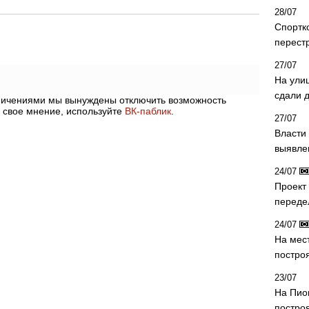
28/07
Спортк
перест
27/07
На ули
сдали д
аничениями мы вынуждены отключить возможность
 свое мнение, используйте
ВК-паблик
.
27/07
Власти 
выявле
24/07
Проект
переде
24/07
На мес
постро
23/07
На Пио
построя