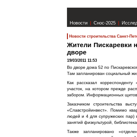
Новости
|
Снос-2025
|
Иссле
Новости строительства Санкт-Пет
Жители Пискаревки н
дворе
19/03/2011 11:53
Во дворе дома 52 по Пискаревско
Там запланирован социальный жи
Как рассказал корреспонденту 
участок, на котором прежде рас
забором. Информационных щитов 
Заказчиком строительства выс
«Славстройинвест». Помимо ква
людей и 4 для супружеских пар)
занятий физкультурой, библиотека
Также запланировано «отдел