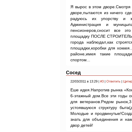
Я вырос в этом дворе.Смотря 
дворе,пытаются из ничего сд
радуюсь их упорству и же
Администрация и муницы
пенсионеров,сносит все эт
площадку ПОСЛЕ СТРОИТЕЛЬСТ
города наблюдал,как строятс
площадки,коробки для хоккея.
районе,имея такие площад
спортом...
Сосед
22/03/2011 в 13:29 |
#3
|
Ответить
|
Цитир
Еше идея.Напротив рынка «Кон
6-этажный дом.Все эти годы о
для ветеранов.Рядом рынок,3
устоявшуюся структуру быта(
Молодые и продвинутые!Созда
знать для объединения и нам
двор детей!