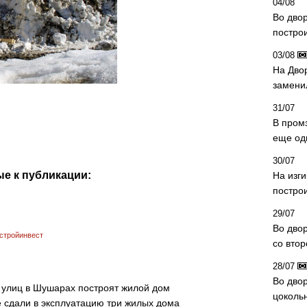
04/08
Во дво
постро
03/08
На Дво
замени
31/07
В пром
еще од
30/07
е к публикации:
На изг
постро
29/07
Во дво
стройинвест
со вто
28/07
Во двор
 улиц в Шушарах построят жилой дом
цоколь
 сдали в эксплуатацию три жилых дома