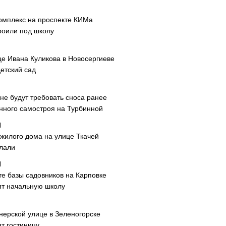
омплекс на проспекте КИМа
роили под школу
це Ивана Куликова в Новосергиеве
етский сад
не будут требовать сноса ранее
нного самостроя на Турбинной
 жилого дома на улице Ткачей
лали
те базы садовников на Карповке
ят начальную школу
нерской улице в Зеленогорске
т гостиницу