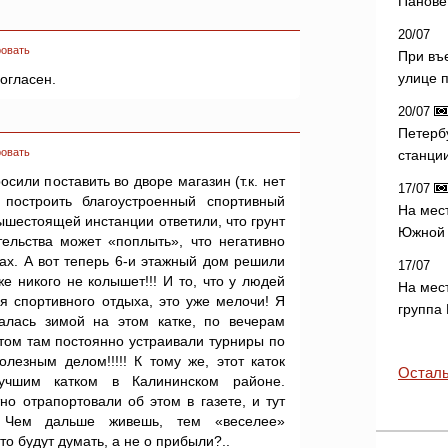
Панове 
20/07
овать
При въ
улице 
огласен.
20/07
Петерб
овать
станци
сили поставить во дворе магазин (т.к. нет
17/07
 построить благоустроенный спортивный
На мес
вышестоящей инстанции ответили, что грунт
Южной 
тельства может «поплыть», что негативно
ах. А вот теперь 6-и этажный дом решили
17/07
же никого не колышет!!! И то, что у людей
На мес
я спортивного отдыха, это уже мелочи! Я
группа
алась зимой на этом катке, по вечерам
том там постоянно устраивали турниры по
лезным делом!!!!! К тому же, этот каток
Осталь
учшим катком в Калининском районе.
о отрапортовали об этом в газете, и тут
.. Чем дальше живешь, тем «веселее»
-то будут думать, а не о прибыли?..