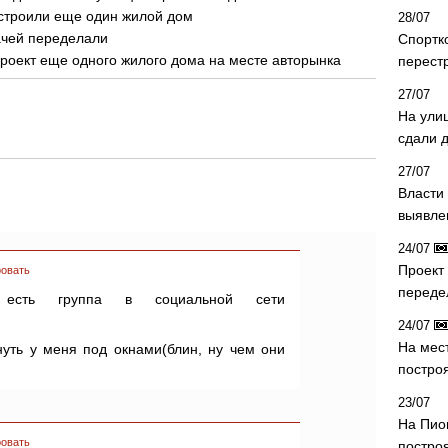
остроили еще один жилой дом
28/07
ачей переделали
Спортк
роект еще одного жилого дома на месте авторынка
перест
27/07
На ули
сдали д
27/07
Власти 
выявле
24/07
Проект
овать
переде
есть группа в социальной сети
24/07
На мес
нуть у меня под окнами(блин, ну чем они
постро
23/07
На Пио
овать
построя