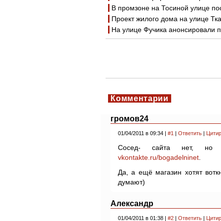
В промзоне на Тосиной улице п
Проект жилого дома на улице Тк
На улице Фучика анонсировали п
Комментарии
громов24
01/04/2011 в 09:34 |
#1
|
Ответить
|
Цитир
Сосед- сайта нет, но 
vkontakte.ru/bogadelninet
.
Да, а ещё магазин хотят вотк
думают)
Александр
01/04/2011 в 01:38 |
#2
|
Ответить
|
Цитир