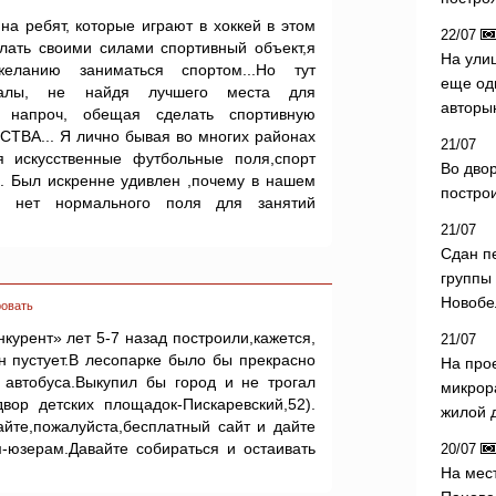
на ребят, которые играют в хоккей в этом
22/07
елать своими силами спортивный объект,я
На ули
ланию заниматься спортом...Но тут
еще од
палы, не найдя лучшего места для
авторы
о напроч, обещая сделать спортивную
ВА... Я лично бывая во многих районах
21/07
я искусственные футбольные поля,спорт
Во дво
.. Был искренне удивлен ,почему в нашем
постро
и нет нормального поля для занятий
21/07
Сдан п
группы
Новобе
овать
курент» лет 5-7 назад построили,кажется,
21/07
н пустует.В лесопарке было бы прекрасно
На про
 автобуса.Выкупил бы город и не трогал
микрор
двор детских площадок-Пискаревский,52).
жилой 
йте,пожалуйста,бесплатный сайт и дайте
-юзерам.Давайте собираться и остаивать
20/07
На мес