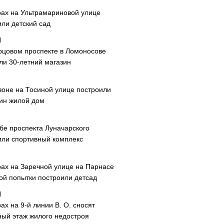
рах на Ультрамариновой улице
или детский сад
рцовом проспекте в Ломоносове
ли 30-летний магазин
зоне на Тосиной улице построили
ин жилой дом
ибе проспекта Луначарского
или спортивный комплекс
рах на Заречной улице на Парнасе
рой попытки построили детсад
ах на 9-й линии В. О. сносят
ный этаж жилого недостроя