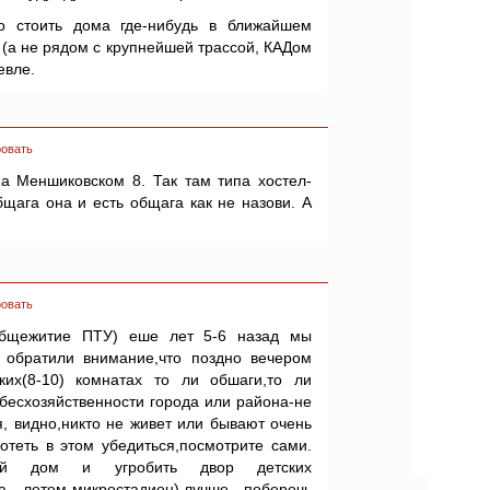
о стоить дома где-нибудь в ближайшем
й (а не рядом с крупнейшей трассой, КАДом
евле.
овать
а Меншиковском 8. Так там типа хостел-
бщага она и есть общага как не назови. А
овать
общежитие ПТУ) еше лет 5-6 назад мы
 обратили внимание,что поздно вечером
ких(8-10) комнатах то ли обшаги,то ли
 бесхозяйственности города или района-не
я, видно,никто не живет или бывают очень
отеть в этом убедиться,посмотрите сами.
ый дом и угробить двор детских
,а летом-микростадион),лучше поберечь