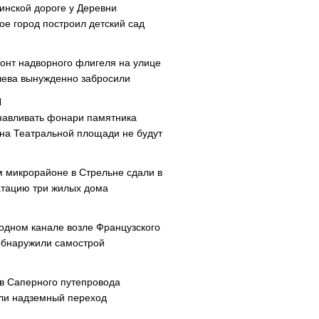
инской дороге у Деревни
ое город построил детский сад
онт надворного флигеля на улице
ева вынужденно забросили
навливать фонари памятника
 на Театральной площади не будут
м микрорайоне в Стрельне сдали в
атацию три жилых дома
одном канале возле Французского
обнаружили самострой
ав Саперного путепровода
ли надземный переход