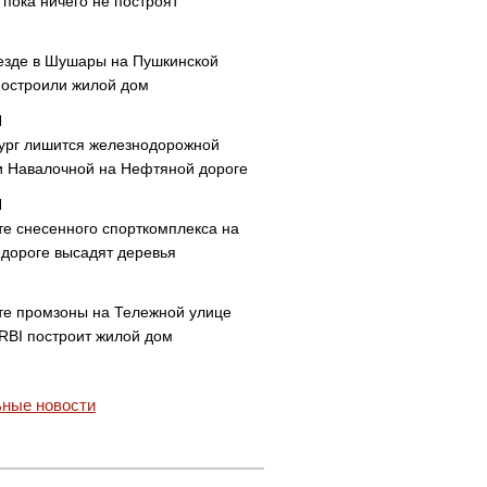
пока ничего не построят
езде в Шушары на Пушкинской
построили жилой дом
ург лишится железнодорожной
и Навалочной на Нефтяной дороге
те снесенного спорткомплекса на
дороге высадят деревья
те промзоны на Тележной улице
 RBI построит жилой дом
ные новости