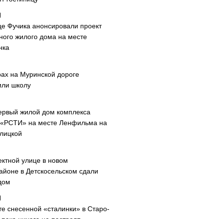
це Фучика анонсировали проект
ного жилого дома на месте
нка
рах на Муринской дороге
или школу
ервый жилой дом комплекса
 «РСТИ» на месте Ленфильма на
лицкой
ектной улице в новом
айоне в Детскосельском сдали
дом
те снесенной «сталинки» в Старо-