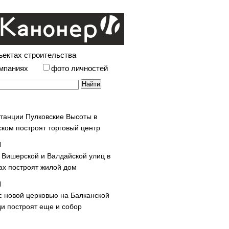
ъектах строительства
омпаниях
фото личностей
станции Пулковские Высоты в
ском построят торговый центр
у Вишерской и Валдайской улиц в
х построят жилой дом
с новой церковью на Балканской
и построят еще и собор