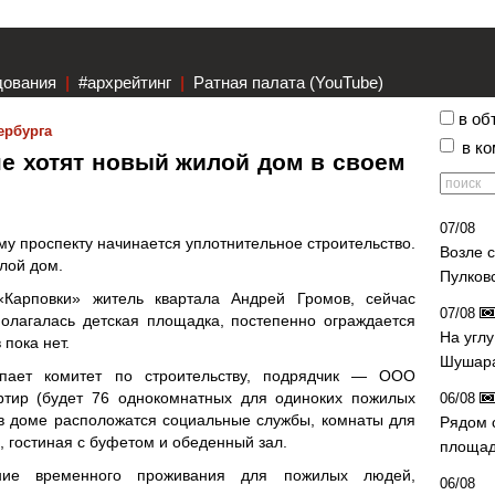
дования
|
#архрейтинг
|
Ратная палата (YouTube)
в об
ербурга
в к
е хотят новый жилой дом в своем
07/08
му проспекту начинается уплотнительное строительство.
Возле 
лой дом.
Пулков
«Карповки» житель квартала Андрей Громов, сейчас
07/08
полагалась детская площадка, постепенно ограждается
На угл
пока нет.
Шушара
тупает комитет по строительству, подрядчик — ООО
ртир (будет 76 однокомнатных для одиноких пожилых
06/08
 в доме расположатся социальные службы, комнаты для
Рядом 
, гостиная с буфетом и обеденный зал.
площад
ение временного проживания для пожилых людей,
06/08