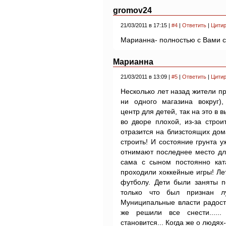
gromov24
21/03/2011 в 17:15 |
#4
|
Ответить
|
Цитир
Марианна- полностью с Вами с
Марианна
21/03/2011 в 13:09 |
#5
|
Ответить
|
Цитир
Несколько лет назад жители про
ни одного магазина вокруг),
центр для детей, так на это в 
во дворе плохой, из-за строи
отразится на близстоящих дом
строить! И состояние грунта у
отнимают последнее место дл
сама с сыном постоянно кат
проходили хоккейные игры! Ле
футболу. Дети были заняты по
только что был признан л
Муниципальные власти радостн
же решили все снести....
становится... Когда же о людях