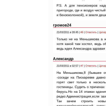
P.S. А для пенсионеров над
пригороде, где и воздух чисты
и бензоколонкой), и земля деш
громов24
21/03/2011 в 09:45 |
#6
|
Ответить
|
Цитир
Только не на Меньшикова а н
хотя какой там хостел, ведь о
ведь идея Александра здравая
Александр
21/03/2011 в 02:57 |
#7
|
Ответить
|
Цитир
На Меньшикова,8 (бывшее 
-соседи на Пискаревке давно
горят свет только в несколь
гостиницы. Судить о причинах
берусь.Но на 14 этажах здани
редко.Администрация,если зах
Так зачем строить нов
плошадок(многолетний каток