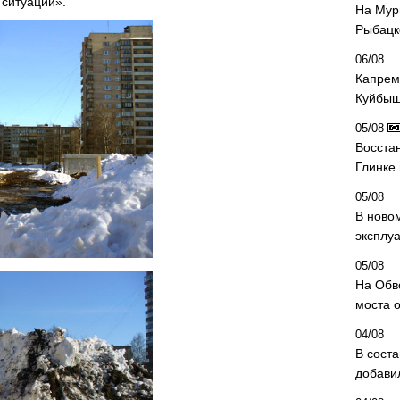
 ситуации».
На Мур
Рыбацк
06/08
Капрем
Куйбыш
05/08
Восста
Глинке
05/08
В ново
эксплу
05/08
На Обв
моста 
04/08
В сост
добави