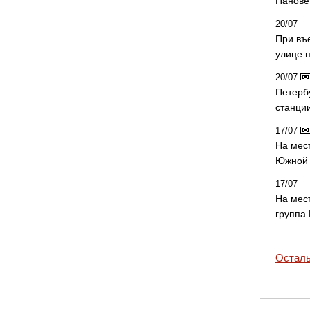
Панове 
20/07
При въ
улице 
20/07
Петерб
станци
17/07
На мес
Южной 
17/07
На мес
группа
Осталь