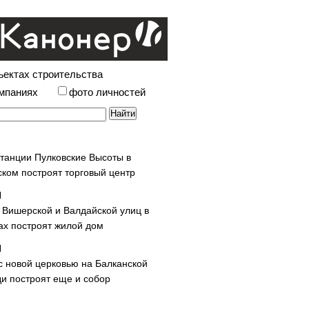
ъектах строительства
омпаниях
фото личностей
станции Пулковские Высоты в
ском построят торговый центр
у Вишерской и Валдайской улиц в
х построят жилой дом
с новой церковью на Балканской
и построят еще и собор