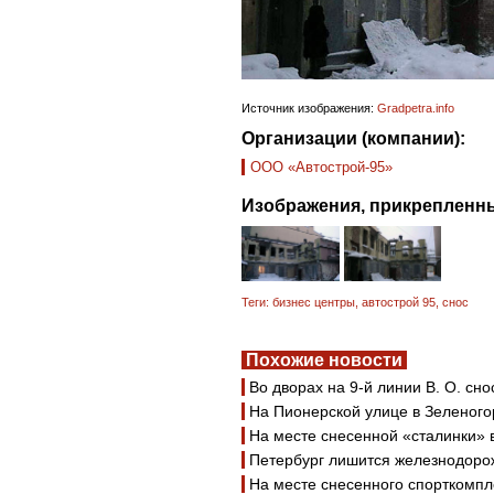
Источник изображения:
Gradpetra.info
Организации (компании):
ООО «Автострой-95»
Изображения, прикрепленны
Теги:
бизнес центры
,
автострой 95
,
снос
Похожие новости
Во дворах на 9-й линии В. О. сн
На Пионерской улице в Зеленого
На месте снесенной «сталинки» 
Петербург лишится железнодоро
На месте снесенного спорткомпл