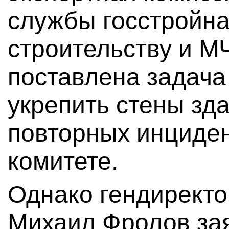
службы госстройна
строительству и М
поставлена задача
укрепить стены зд
повторных инциден
комитете.
Однако гендирект
Михаил Фролов зая