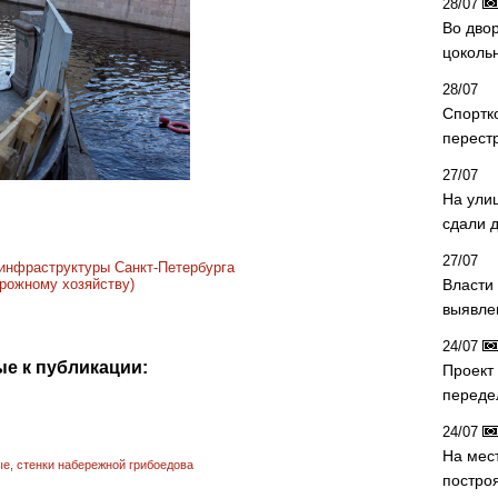
28/07
Во двор
цоколь
28/07
Спортк
перест
27/07
На ули
сдали д
27/07
 инфраструктуры Санкт-Петербурга
Власти 
орожному хозяйству)
выявле
24/07
е к публикации:
Проект
переде
24/07
На мес
ые
,
стенки набережной грибоедова
постро