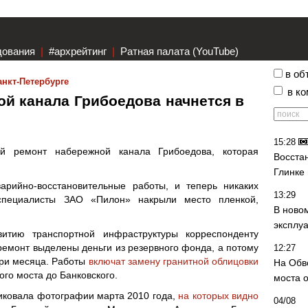
дования
|
#архрейтинг
|
Ратная палата (YouTube)
в об
анкт-Петербурге
в к
й канала Грибоедова начнется в
15:28
ый ремонт набережной канала Грибоедова, которая
Восста
Глинке
арийно-восстановительные работы, и теперь никаких
13:29
специалисты ЗАО «Пилон» накрыли место пленкой,
В ново
.
эксплу
итию транспортной инфраструктуры корреспонденту
ремонт выделены деньги из резервного фонда, а потому
12:27
три месяца. Работы
включат замену гранитной облицовки
На Обв
ого моста до Банковского.
моста 
ликовала фотографии марта 2010 года,
на которых видно
04/08