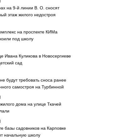
ах на 9-й линии В. О. сносят
ный этаж жилого недостроя
омплекс на проспекте КИМа
роили под школу
це Ивана Куликова в Новосергиеве
етский сад
не будут требовать сноса ранее
нного самостроя на Турбинной
 жилого дома на улице Ткачей
лали
те базы садовников на Карповке
ят начальную школу