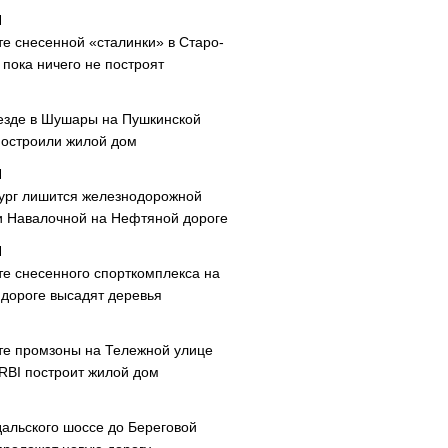
те снесенной «сталинки» в Старо-
пока ничего не построят
езде в Шушары на Пушкинской
построили жилой дом
ург лишится железнодорожной
и Навалочной на Нефтяной дороге
те снесенного спорткомплекса на
дороге высадят деревья
те промзоны на Тележной улице
 RBI построит жилой дом
дальского шоссе до Береговой