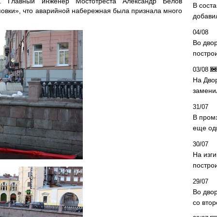
. Главный инженер Мостотреста Александр Белов
В сост
овки», что аварийной набережная была признала много
добави
04/08
Во дво
постро
03/08
На Дво
замени
31/07
В пром
еще од
30/07
На изг
постро
29/07
Во дво
со вто