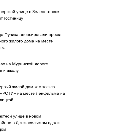
нерской улице в Зеленогорске
т гостиницу
це Фучика анонсировали проект
ного жилого дома на месте
нка
рах на Муринской дороге
или школу
ервый жилой дом комплекса
 «РСТИ» на месте Ленфильма на
лицкой
ектной улице в новом
айоне в Детскосельском сдали
дом