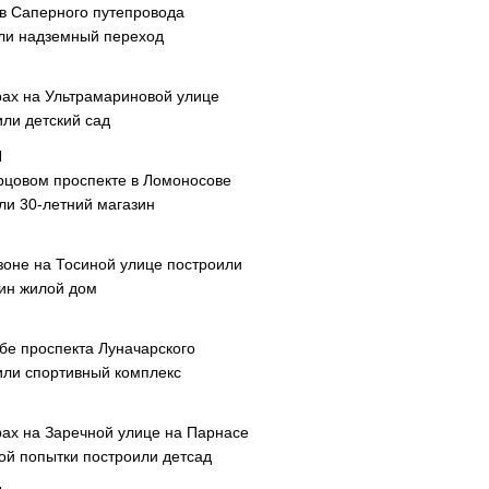
ав Саперного путепровода
ли надземный переход
рах на Ультрамариновой улице
или детский сад
рцовом проспекте в Ломоносове
ли 30-летний магазин
зоне на Тосиной улице построили
ин жилой дом
ибе проспекта Луначарского
или спортивный комплекс
рах на Заречной улице на Парнасе
рой попытки построили детсад