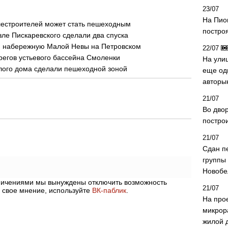
23/07
На Пио
лестроителей может стать пешеходным
построя
ле Пискаревского сделали два спуска
ю набережную Малой Невы на Петровском
22/07
регов устьевого бассейна Смоленки
На ули
лого дома сделали пешеходной зоной
еще од
авторы
21/07
Во дво
постро
21/07
Сдан п
группы
Новобе
аничениями мы вынуждены отключить возможность
21/07
 свое мнение, используйте
ВК-паблик
.
На про
микрор
жилой 