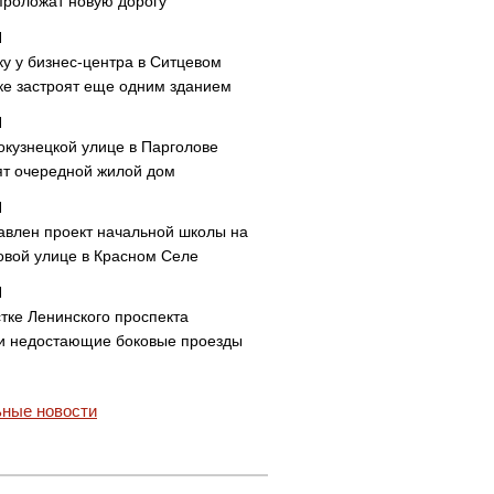
проложат новую дорогу
ку у бизнес-центра в Ситцевом
ке застроят еще одним зданием
окузнецкой улице в Парголове
ят очередной жилой дом
авлен проект начальной школы на
овой улице в Красном Селе
тке Ленинского проспекта
и недостающие боковые проезды
ные новости