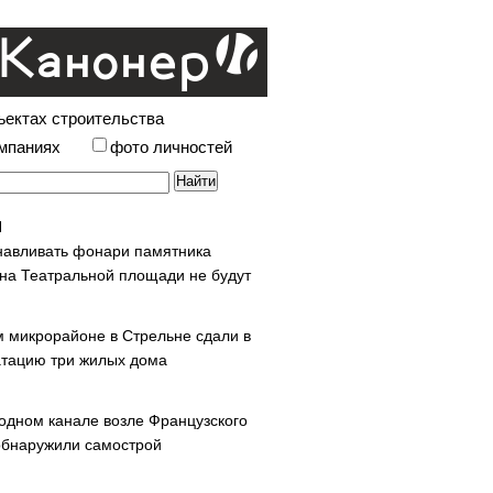
ъектах строительства
омпаниях
фото личностей
навливать фонари памятника
 на Театральной площади не будут
м микрорайоне в Стрельне сдали в
атацию три жилых дома
одном канале возле Французского
обнаружили самострой