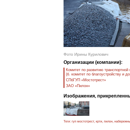
Фото Ирины Курилович
Организации (компании):
Комитет по развитию транспортной
(б. комитет по благоустройству и д
СПбГУП «Мостотрест»
ЗАО «Пилон»
Изображения, прикрепленны
Теги:
гуп мостотрест
,
крти
,
пилон
,
набережн