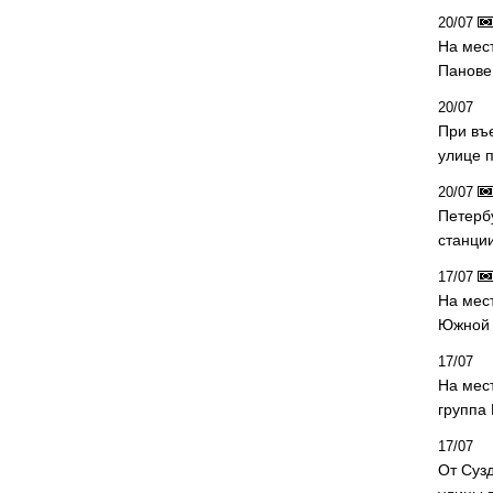
20/07
На мес
Панове 
20/07
При въ
улице 
20/07
Петерб
станци
17/07
На мес
Южной 
17/07
На мес
группа
17/07
От Суз