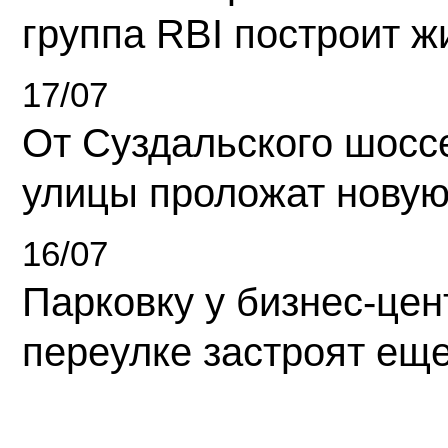
группа RBI построит 
17/07
От Суздальского шосс
улицы проложат новую
16/07
Парковку у бизнес-це
переулке застроят ещ