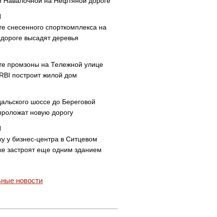
и Навалочной на Нефтяной дороге
те снесенного спорткомплекса на
дороге высадят деревья
те промзоны на Тележной улице
 RBI построит жилой дом
дальского шоссе до Береговой
проложат новую дорогу
ку у бизнес-центра в Ситцевом
ке застроят еще одним зданием
ные новости