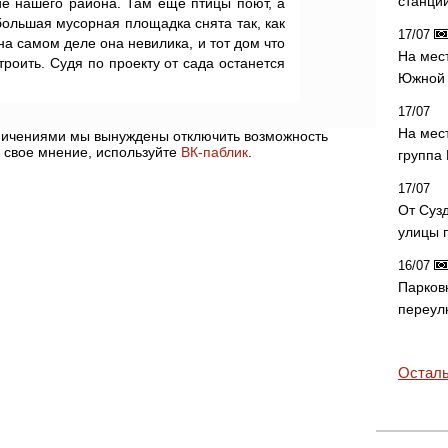
станци
ие нашего района. Там еще птицы поют, а
большая мусорная площадка снята так, как
17/07
на самом деле она невилика, и тот дом что
На мес
троить. Судя по проекту от сада останется
Южной 
17/07
На мес
аничениями мы вынуждены отключить возможность
 свое мнение, используйте
ВК-паблик
.
группа
17/07
От Суз
улицы 
16/07
Парков
переул
Осталь