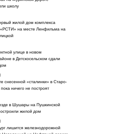
или школу
ервый жилой дом комплекса
 «РСТИ» на месте Ленфильма на
лицкой
ектной улице в новом
айоне в Детскосельском сдали
дом
те снесенной «сталинки» в Старо-
пока ничего не построят
езде в Шушары на Пушкинской
построили жилой дом
ург лишится железнодорожной