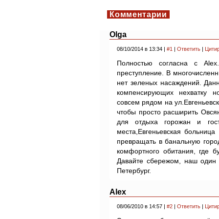
Комментарии
Olga
08/10/2014 в 13:34 |
#1
|
Ответить
|
Цити
Полностью согласна с Аlex
преступление. В многочислен
нет зеленых насаждений. Данн
компенсирующих нехватку н
совсем рядом на ул.Евгеньевск
чтобы просто расширить Овсян
для отдыха горожан и гост
места,Евгеньевская больница
превращать в банальную горо
комфортного обитания, где б
Давайте сбережом, наш один 
Петербург.
Alex
08/06/2010 в 14:57 |
#2
|
Ответить
|
Цити