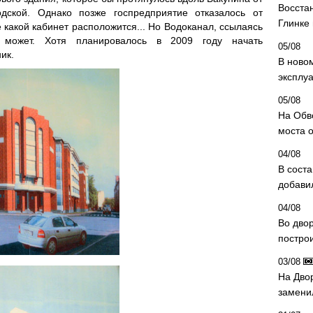
Восста
дской. Однако позже госпредприятие отказалось от
Глинке
 какой кабинет расположится... Но Водоканал, ссылаясь
 может. Хотя планировалось в 2009 году начать
05/08
ик.
В ново
эксплу
05/08
На Обв
моста 
04/08
В сост
добави
04/08
Во дво
постро
03/08
На Дво
замени