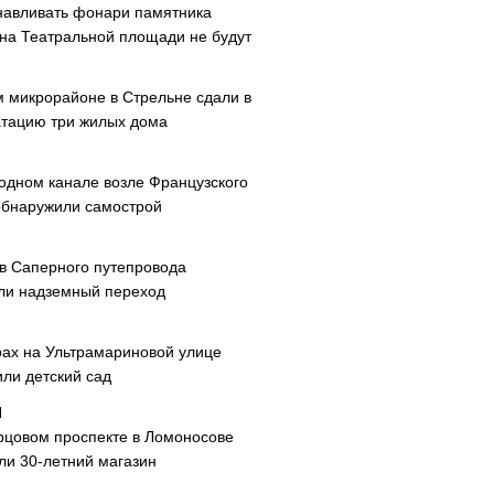
навливать фонари памятника
 на Театральной площади не будут
м микрорайоне в Стрельне сдали в
атацию три жилых дома
одном канале возле Французского
обнаружили самострой
ав Саперного путепровода
ли надземный переход
рах на Ультрамариновой улице
или детский сад
рцовом проспекте в Ломоносове
ли 30-летний магазин