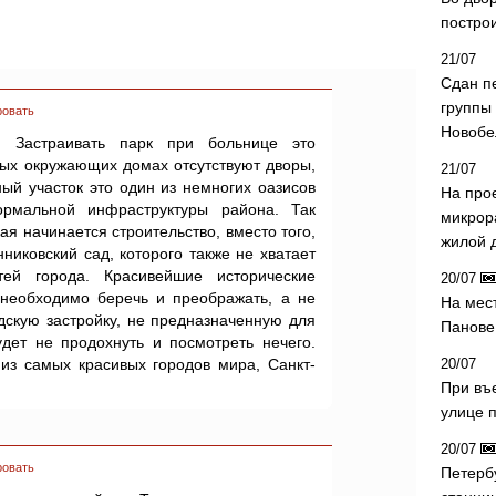
постро
21/07
Сдан п
группы
ровать
Новобе
. Застраивать парк при больнице это
ных окружающих домах отсутствуют дворы,
21/07
ый участок это один из немногих оазисов
На про
ормальной инфраструктуры района. Так
микрор
ая начинается строительство, вместо того,
жилой 
никовский сад, которого также не хватает
ей города. Красивейшие исторические
20/07
 необходимо беречь и преображать, а не
На мес
дскую застройку, не предназначенную для
Панове 
удет не продохнуть и посмотреть нечего.
из самых красивых городов мира, Санкт-
20/07
При въ
улице 
20/07
ровать
Петерб