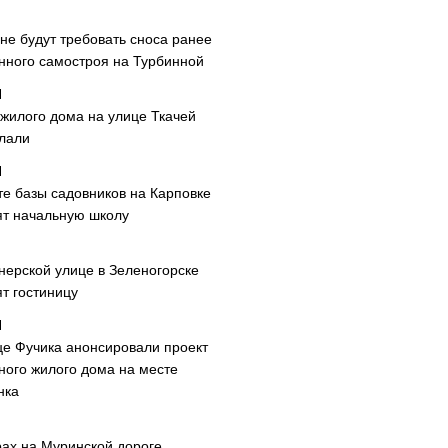
не будут требовать сноса ранее
нного самостроя на Турбинной
 жилого дома на улице Ткачей
лали
те базы садовников на Карповке
ят начальную школу
нерской улице в Зеленогорске
т гостиницу
це Фучика анонсировали проект
ного жилого дома на месте
нка
рах на Муринской дороге