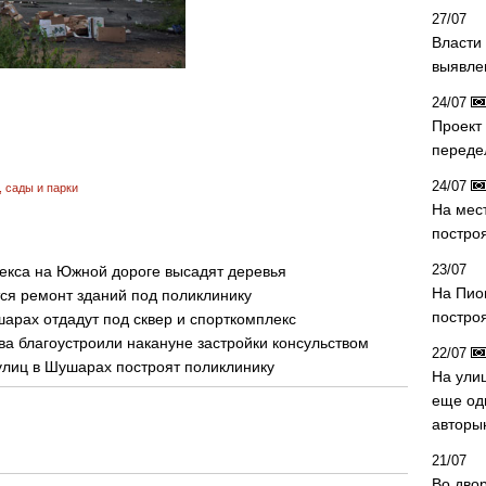
27/07
Власти 
выявле
24/07
Проект
переде
24/07
,
сады и парки
На мес
постро
23/07
екса на Южной дороге высадят деревья
На Пио
ся ремонт зданий под поликлинику
построя
шарах отдадут под сквер и спорткомплекс
а благоустроили накануне застройки консульством
22/07
 улиц в Шушарах построят поликлинику
На ули
еще од
авторы
21/07
Во дво