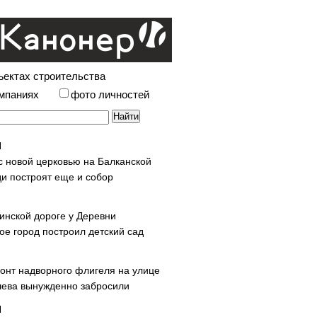
ъектах строительства
омпаниях
фото личностей
с новой церковью на Балканской
и построят еще и собор
инской дороге у Деревни
ое город построил детский сад
онт надворного флигеля на улице
ева вынужденно забросили