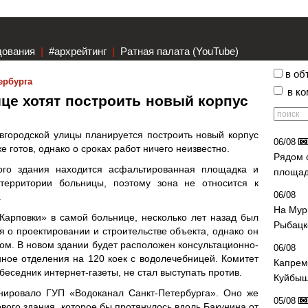
дования
|
#архрейтинг
|
Ратная палата (YouTube)
в об
ербурга
в к
це хотят построить новый корпус
вгородской улицы планируется построить новый корпус
06/08
е готов, однако о сроках работ ничего неизвестно.
Рядом 
ого здания находится асфальтированная площадка и
площад
 территории больницы, поэтому зона не относится к
06/08
.
На Мур
Карповки» в самой больнице, несколько лет назад был
Рыбацк
я о проектировании и строительстве объекта, однако он
ром. В новом здании будет расположен консультационно-
06/08
ное отделения на 120 коек с водолечебницей. Комитет
Капрем
беседник интернет-газеты, не стал выступать против.
Куйбыш
анировало ГУП «Водоканал Санкт-Петербурга». Оно же
05/08
ового здания, которое бы протянулось вдоль Бакунина от