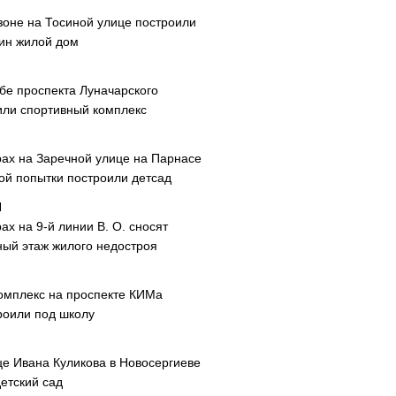
зоне на Тосиной улице построили
ин жилой дом
ибе проспекта Луначарского
или спортивный комплекс
рах на Заречной улице на Парнасе
рой попытки построили детсад
ах на 9-й линии В. О. сносят
ный этаж жилого недостроя
омплекс на проспекте КИМа
роили под школу
це Ивана Куликова в Новосергиеве
етский сад