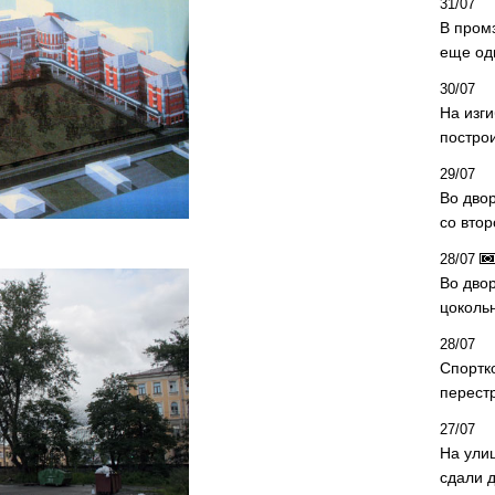
31/07
В пром
еще од
30/07
На изг
постро
29/07
Во дво
со вто
28/07
Во двор
цоколь
28/07
Спортк
перест
27/07
На ули
сдали д