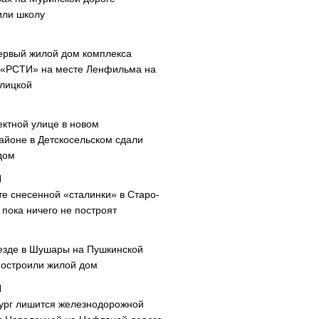
или школу
ервый жилой дом комплекса
 «РСТИ» на месте Ленфильма на
лицкой
ектной улице в новом
айоне в Детскосельском сдали
дом
те снесенной «сталинки» в Старо-
пока ничего не построят
езде в Шушары на Пушкинской
построили жилой дом
ург лишится железнодорожной