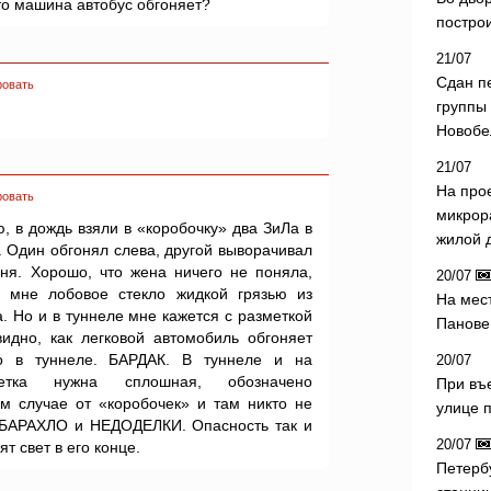
что машина автобус обгоняет?
постро
21/07
Сдан п
ровать
группы
Новобе
21/07
На про
ровать
микрор
 в дождь взяли в «коробочку» два ЗиЛа в
жилой 
. Один обгонял слева, другой выворачивал
ня. Хорошо, что жена ничего не поняла,
20/07
 мне лобовое стекло жидкой грязью из
На мес
. Но и в туннеле мне кажется с разметкой
Панове 
идно, как легковой автомобиль обгоняет
но в туннеле. БАРДАК. В туннеле и на
20/07
тка нужна сплошная, обозначено
При въ
м случае от «коробочек» и там никто не
улице 
: БАРАХЛО и НЕДОДЕЛКИ. Опасность так и
20/07
ят свет в его конце.
Петерб