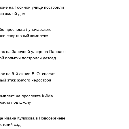
зоне на Тосиной улице построили
ин жилой дом
ибе проспекта Луначарского
или спортивный комплекс
рах на Заречной улице на Парнасе
рой попытки построили детсад
ах на 9-й линии В. О. сносят
ный этаж жилого недостроя
омплекс на проспекте КИМа
роили под школу
це Ивана Куликова в Новосергиеве
етский сад