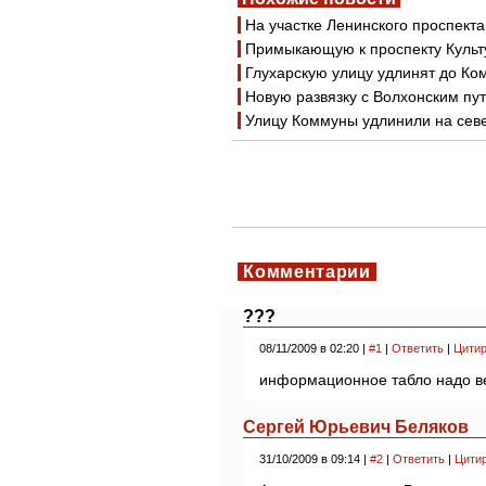
На участке Ленинского проспект
Примыкающую к проспекту Культ
Глухарскую улицу удлинят до Ко
Новую развязку с Волхонским пу
Улицу Коммуны удлинили на севе
Комментарии
???
08/11/2009 в 02:20 |
#1
|
Ответить
|
Цитир
информационное табло надо в
Сергей Юрьевич Беляков
31/10/2009 в 09:14 |
#2
|
Ответить
|
Цити