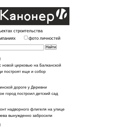
ъектах строительства
омпаниях
фото личностей
с новой церковью на Балканской
и построят еще и собор
инской дороге у Деревни
ое город построил детский сад
онт надворного флигеля на улице
ева вынужденно забросили