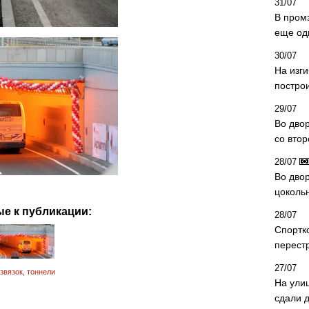
31/07
В пром
еще од
30/07
На изг
постро
29/07
Во дво
со вто
28/07
Во двор
цоколь
е к публикации:
28/07
Спортк
перест
27/07
звязок
,
тоннели
На ули
сдали д