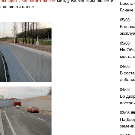
расширить Киевского шоссе
между Волхонским шоссе и
Восста
а до шести полос.
Глинке
05/08
В ново
эксплу
05/08
На Обв
моста 
04/08
В сост
добави
04/08
Во дво
постро
03/08
На Дво
замени