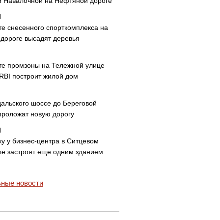
и Навалочной на Нефтяной дороге
те снесенного спорткомплекса на
дороге высадят деревья
те промзоны на Тележной улице
 RBI построит жилой дом
дальского шоссе до Береговой
проложат новую дорогу
ку у бизнес-центра в Ситцевом
ке застроят еще одним зданием
ные новости