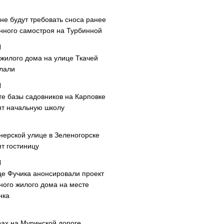
не будут требовать сноса ранее
нного самостроя на Турбинной
 жилого дома на улице Ткачей
лали
те базы садовников на Карповке
ят начальную школу
нерской улице в Зеленогорске
т гостиницу
це Фучика анонсировали проект
ного жилого дома на месте
нка
рах на Муринской дороге