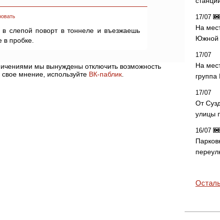
станци
ровать
17/07
На мес
и в слепой поворт в тоннеле и въезжаешь
Южной 
 в пробке.
17/07
На мес
аничениями мы вынуждены отключить возможность
 свое мнение, используйте
ВК-паблик
.
группа
17/07
От Суз
улицы 
16/07
Парков
переул
Осталь