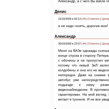
Александр, а с чего Вы взяли 
Денис
31/10/2009 в 00:13 |
#3
|
Ответить
|
Цити
а не надо гонять, дорогие мои!
Александр
30/10/2009 в 23:57 |
#4
|
Ответить
|
Цити
Меня на ВАЗе однажды осенью,
конце спуска в сторону Питера
с обочины и не пропустил ме
потому что левый ЗиЛ залил
колдобины и она его не видела
непорядок. Даже на снимке в
автобус уже непосредствен
подьезде к нему разме
видеонаблюдение. В противно
гарантирован. На мой взгляд
витает в туннеле. И не все увид