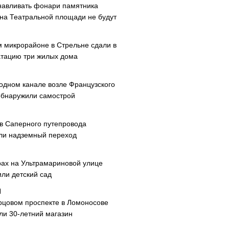
навливать фонари памятника
 на Театральной площади не будут
м микрорайоне в Стрельне сдали в
атацию три жилых дома
одном канале возле Французского
обнаружили самострой
ав Саперного путепровода
ли надземный переход
рах на Ультрамариновой улице
или детский сад
рцовом проспекте в Ломоносове
ли 30-летний магазин