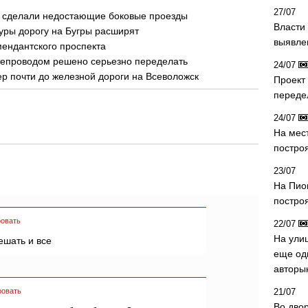
27/07
а сделали недостающие боковые проезды
Власти 
уры дорогу на Бугры расширят
выявле
мендантского проспекта
тепроводом решено серьезно переделать
24/07
р почти до железной дороги на Всеволожск
Проект
переде
24/07
На мес
постро
23/07
На Пио
построя
овать
22/07
На ули
ешать и все
еще од
авторы
ровать
21/07
Во дво