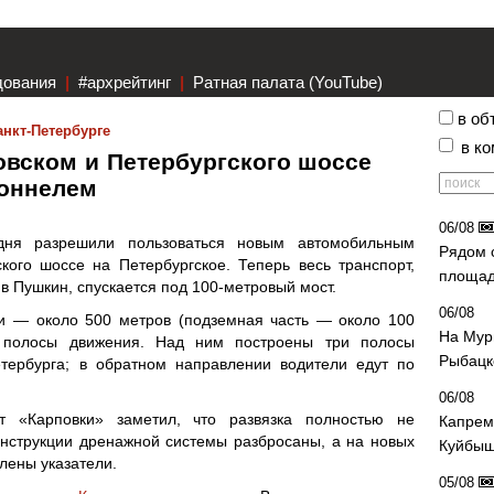
дования
|
#архрейтинг
|
Ратная палата (YouTube)
в об
анкт-Петербурге
в к
овском и Петербургского шоссе
тоннелем
06/08
дня разрешили пользоваться новым автомобильным
Рядом 
кого шоссе на Петербургское. Теперь весь транспорт,
площад
 в Пушкин, спускается под 100-метровый мост.
06/08
и — около 500 метров (подземная часть — около 100
На Мур
 полосы движения. Над ним построены три полосы
Рыбацк
етербурга; в обратном направлении водители едут по
06/08
т «Карповки» заметил, что развязка полностью не
Капрем
онструкции дренажной системы разбросаны, а на новых
Куйбыш
лены указатели.
05/08