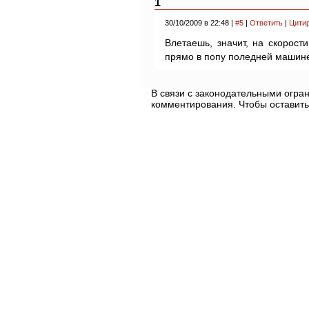
1
30/10/2009 в 22:48 |
#5
|
Ответить
|
Цити
Влетаешь, значит, на скорост
прямо в попу поледней машине
В связи с законодательными огр
комментирования. Чтобы оставить