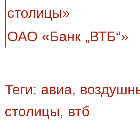
столицы»
ОАО «Банк „ВТБ“»
Теги:
авиа
,
воздушны
столицы
,
втб