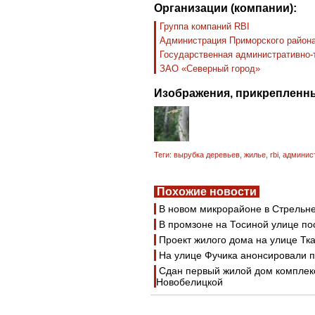
Организации (компании):
Группа компаний RBI
Администрация Приморского района
Государственная административно-
ЗАО «Северный город»
Изображения, прикрепленны
Теги:
вырубка деревьев
,
жилье
,
rbi
,
админис
Похожие новости
В новом микрорайоне в Стрельне
В промзоне на Тосиной улице п
Проект жилого дома на улице Тк
На улице Фучика анонсировали п
Сдан первый жилой дом комплек
Новобелицкой