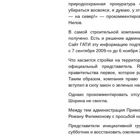
природоохранная прокуратура с
убираться восвояси, я думаю, у э
— на север!» — прокомментиров
Нилов.
В самой строительной компании
получено. Есть и решение админи
Сайт ГАТИ эту информацию подтв
с 7 сентября 2009-го до 6 ноября 
Что касается стройки на террито
официальный представитель R
правительства первое, которое р
Таким образом, компания право н
вступил в силу закон о зеленых н
Однако прокомментировать отсу
Шорина не смогла.
Между тем администрация Примор
Роману Филимонову с просьбой на
Представители инициативной г
субботник и восстановить озелене