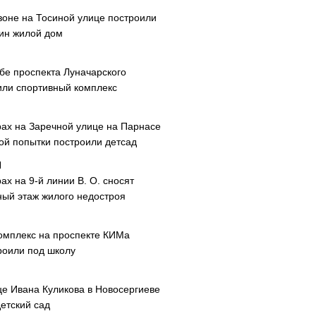
зоне на Тосиной улице построили
ин жилой дом
ибе проспекта Луначарского
или спортивный комплекс
рах на Заречной улице на Парнасе
рой попытки построили детсад
ах на 9-й линии В. О. сносят
ный этаж жилого недостроя
омплекс на проспекте КИМа
роили под школу
це Ивана Куликова в Новосергиеве
етский сад