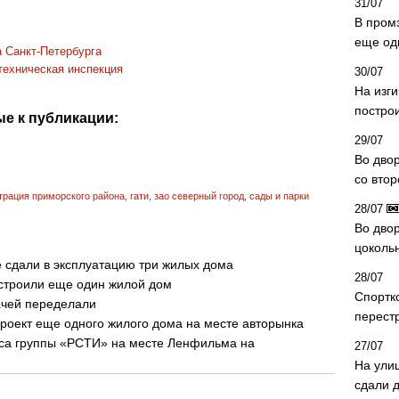
31/07
В пром
еще од
 Санкт-Петербурга
техническая инспекция
30/07
На изг
постро
е к публикации:
29/07
Во дво
со вто
трация приморского района
,
гати
,
зао северный город
,
сады и парки
28/07
Во двор
цоколь
 сдали в эксплуатацию три жилых дома
28/07
остроили еще один жилой дом
Спортк
ачей переделали
перест
роект еще одного жилого дома на месте авторынка
са группы «РСТИ» на месте Ленфильма на
27/07
На ули
сдали д