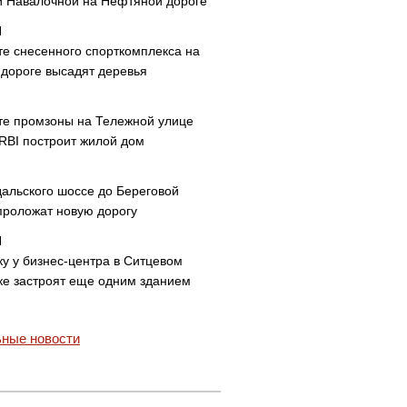
и Навалочной на Нефтяной дороге
те снесенного спорткомплекса на
дороге высадят деревья
те промзоны на Тележной улице
 RBI построит жилой дом
дальского шоссе до Береговой
проложат новую дорогу
ку у бизнес-центра в Ситцевом
ке застроят еще одним зданием
ные новости