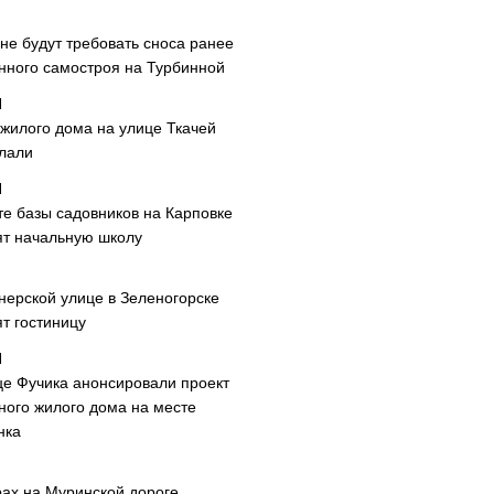
не будут требовать сноса ранее
нного самостроя на Турбинной
 жилого дома на улице Ткачей
лали
те базы садовников на Карповке
ят начальную школу
нерской улице в Зеленогорске
т гостиницу
це Фучика анонсировали проект
ного жилого дома на месте
нка
рах на Муринской дороге