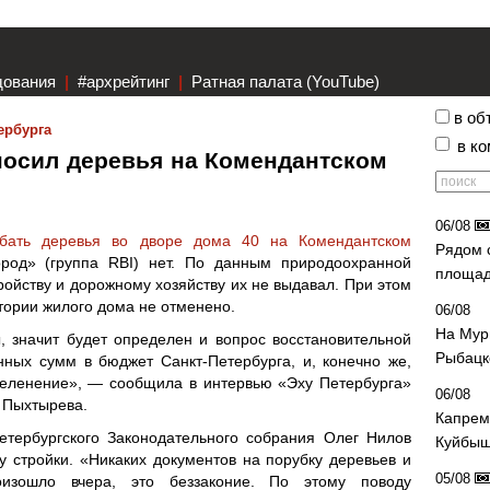
дования
|
#архрейтинг
|
Ратная палата (YouTube)
в об
ербурга
в к
носил деревья на Комендантском
06/08
бать деревья во дворе дома 40 на Комендантском
Рядом 
род» (группа RBI) нет. По данным природоохранной
площад
ройству и дорожному хозяйству их не выдавал. При этом
итории жилого дома не отменено.
06/08
На Мур
, значит будет определен и вопрос восстановительной
Рыбацк
нных сумм в бюджет Санкт-Петербурга, и, конечно же,
зеленение», — сообщила в интервью «Эху Петербурга»
06/08
 Пыхтырева.
Капрем
етербургского Законодательного собрания Олег Нилов
Куйбыш
 стройки. «Никаких документов на порубку деревьев и
05/08
оизошло вчера, это беззаконие. По этому поводу