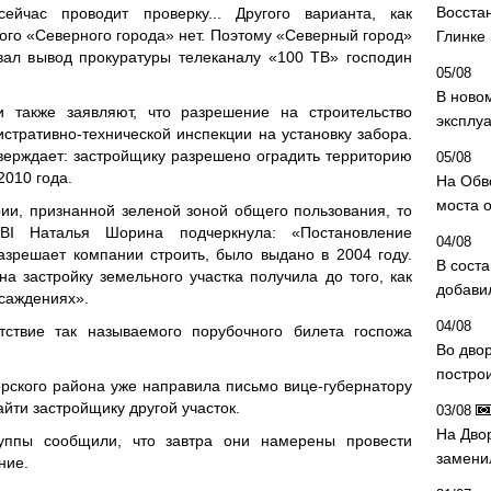
Восста
ейчас проводит проверку... Другого варианта, как
того «Северного города» нет. Поэтому «Северный город»
Глинке
ал вывод прокуратуры телеканалу «100 ТВ» господин
05/08
В ново
 также заявляют, что разрешение на строительство
эксплу
стративно-технической инспекции на установку забора.
ерждает: застройщику разрешено оградить территорию
05/08
2010 года.
На Обв
моста 
рии, признанной зеленой зоной общего пользования, то
BI Наталья Шорина подчеркнула: «Постановление
04/08
азрешает компании строить, было выдано в 2004 году.
В сост
а застройку земельного участка получила до того, как
добави
асаждениях».
04/08
тствие так называемого порубочного билета госпожа
Во дво
постро
ского района уже направила письмо вице-губернатору
йти застройщику другой участок.
03/08
На Дво
руппы сообщили, что завтра они намерены провести
замени
ние.