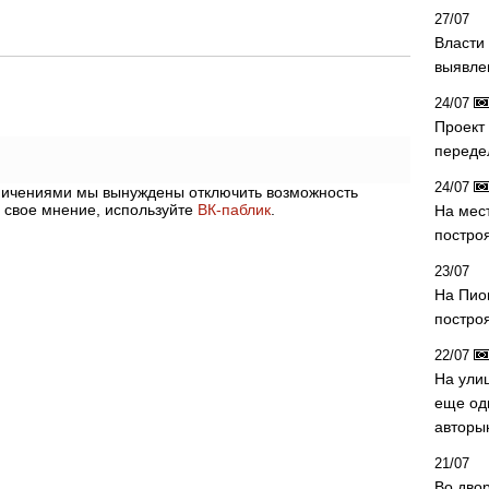
27/07
Власти 
выявле
24/07
Проект
переде
24/07
аничениями мы вынуждены отключить возможность
 свое мнение, используйте
ВК-паблик
.
На мес
постро
23/07
На Пио
построя
22/07
На ули
еще од
авторы
21/07
Во дво