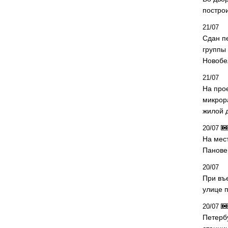
постро
21/07
Сдан п
группы
Новобе
21/07
На про
микрор
жилой 
20/07
На мес
Панове 
20/07
При въ
улице 
20/07
Петерб