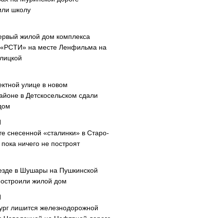
или школу
ервый жилой дом комплекса
 «РСТИ» на месте Ленфильма на
лицкой
ектной улице в новом
айоне в Детскосельском сдали
дом
те снесенной «сталинки» в Старо-
пока ничего не построят
езде в Шушары на Пушкинской
построили жилой дом
ург лишится железнодорожной