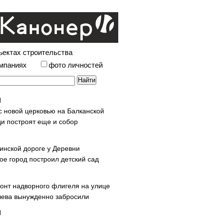
ъектах строительства
омпаниях
фото личностей
с новой церковью на Балканской
и построят еще и собор
инской дороге у Деревни
ое город построил детский сад
онт надворного флигеля на улице
ева вынужденно забросили