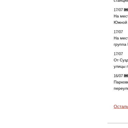
станци
17/07
На мес
Южной 
17/07
На мес
группа
17/07
От Суз
улицы 
16/07
Парков
переул
Осталь