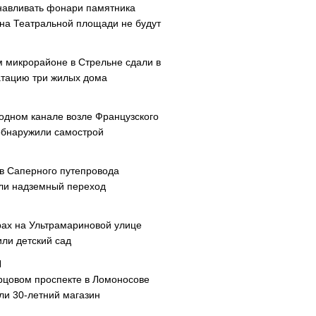
навливать фонари памятника
 на Театральной площади не будут
м микрорайоне в Стрельне сдали в
атацию три жилых дома
одном канале возле Французского
обнаружили самострой
ав Саперного путепровода
ли надземный переход
рах на Ультрамариновой улице
или детский сад
рцовом проспекте в Ломоносове
ли 30-летний магазин