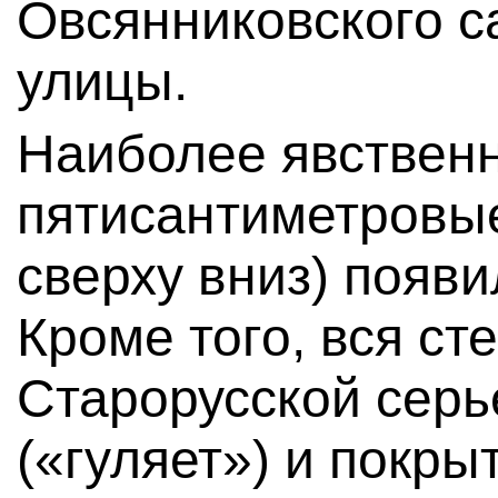
Овсянниковского с
улицы.
Наиболее явствен
пятисантиметровые
сверху вниз) появи
Кроме того, вся ст
Старорусской сер
(«гуляет») и покры