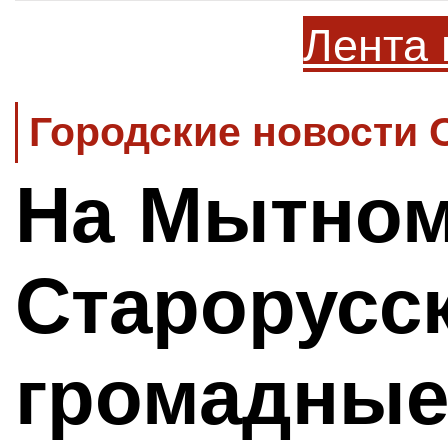
Лента 
Городские новости 
На Мытном
Старорусс
громадны