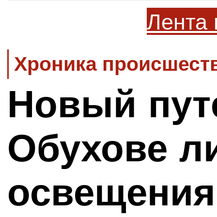
Лента 
Хроника происшеств
Новый пут
Обухове л
освещени