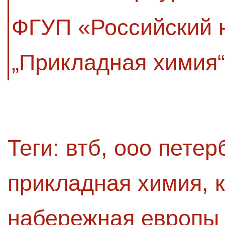
ФГУП «Российский 
„Прикладная химия
Теги:
втб
,
ооо петер
прикладная химия
,
набережная европы