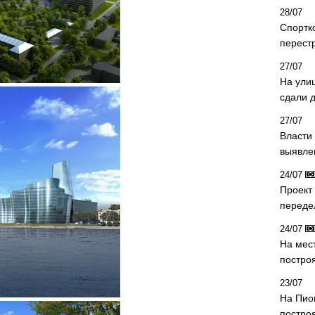
28/07
Спортк
перест
27/07
На ули
сдали д
27/07
Власти 
выявле
24/07
Проект
переде
24/07
На мес
постро
23/07
На Пио
построя