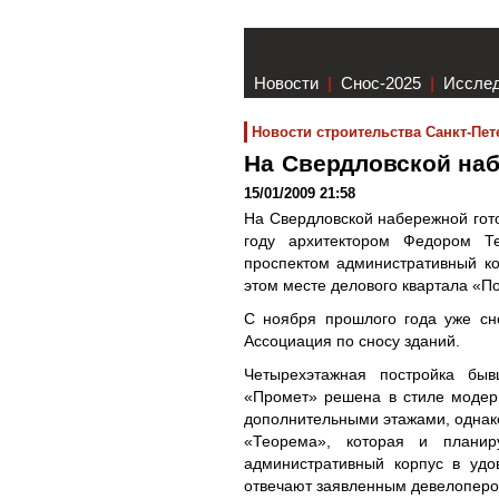
Новости
|
Снос-2025
|
Иссле
Новости строительства Санкт-Пет
На Свердловской наб
15/01/2009 21:58
На Свердловской набережной гото
году архитектором Федором Т
проспектом административный ко
этом месте делового квартала «П
С ноября прошлого года уже сн
Ассоциация по сносу зданий.
Четырехэтажная постройка быв
«Промет» решена в стиле модерн
дополнительными этажами, однак
«Теорема», которая и планиру
административный корпус в удо
отвечают заявленным девелоперо