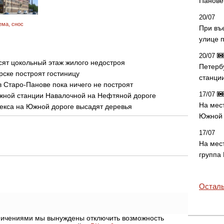
Панове 
20/07
ема
,
снос
При въ
улице 
20/07
осят цокольный этаж жилого недостроя
Петерб
рске построят гостиницу
станци
в Старо-Панове пока ничего не построят
17/07
жной станции Навалочной на Нефтяной дороге
На мес
екса на Южной дороге высадят деревья
Южной 
17/07
На мес
группа
Осталь
аничениями мы вынуждены отключить возможность