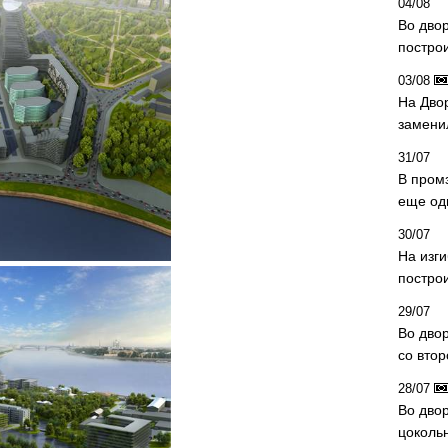
04/08
Во дво
постро
03/08
На Дво
замени
31/07
В пром
еще од
30/07
На изг
постро
29/07
Во дво
со вто
28/07
Во двор
цоколь