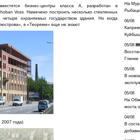
На Мур
зместятся бизнес-центры класса A, разработан в
Рыбацк
hoban Voss. Намечено построить несколько стеклянных
ь четыре охраняемых государством здания. Но когда
06/08
люстрова», в «Теореме» еще не знают.
Капрем
Куйбыш
05/08
Восста
Глинке
05/08
В ново
эксплу
05/08
На Обв
моста 
04/08
 2007 года)
В сост
добави