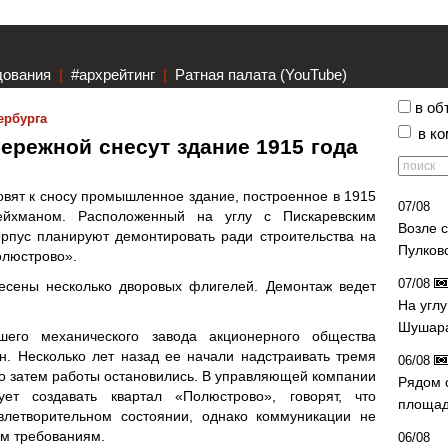
дования
|
#архрейтинг
|
Ратная палата (YouTube)
в об
ербурга
в к
ережной снесут здание 1915 года
вят к сносу промышленное здание, построенное в 1915
07/08
ейхманом. Расположенный на углу с Пискаревским
Возле 
рпус планируют демонтировать ради строительства на
Пулков
олюстрово».
07/08
есены несколько дворовых флигелей. Демонтаж ведет
На угл
Шушара
шего механического завода акционерного общества
. Несколько лет назад ее начали надстраивать тремя
06/08
о затем работы остановились. В управляющей компании
Рядом 
ет создавать квартал «Полюстрово», говорят, что
площад
влетворительном состоянии, однако коммуникации не
м требованиям.
06/08