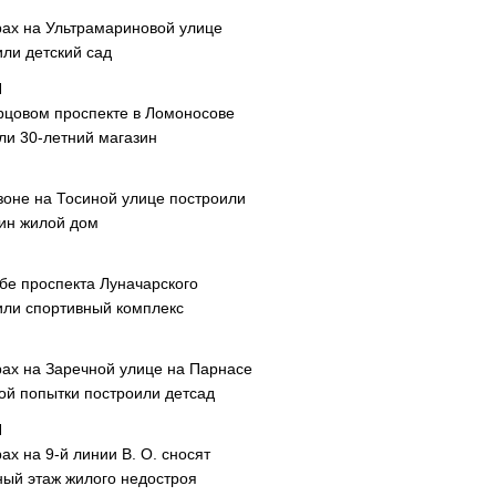
рах на Ультрамариновой улице
или детский сад
рцовом проспекте в Ломоносове
ли 30-летний магазин
зоне на Тосиной улице построили
ин жилой дом
ибе проспекта Луначарского
или спортивный комплекс
рах на Заречной улице на Парнасе
рой попытки построили детсад
ах на 9-й линии В. О. сносят
ный этаж жилого недостроя