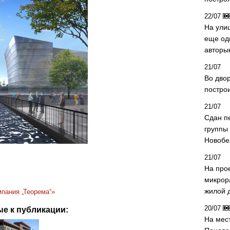
22/07
На ули
еще од
авторы
21/07
Во дво
постро
21/07
Сдан п
группы
Новобе
21/07
На про
микрор
жилой 
пания „Теорема“»
20/07
е к публикации:
На мес