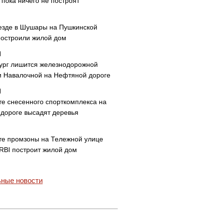
пока ничего не построят
езде в Шушары на Пушкинской
построили жилой дом
ург лишится железнодорожной
и Навалочной на Нефтяной дороге
те снесенного спорткомплекса на
дороге высадят деревья
те промзоны на Тележной улице
 RBI построит жилой дом
ные новости