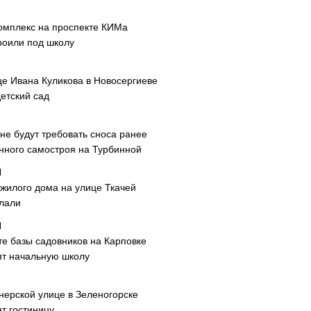
омплекс на проспекте КИМа
роили под школу
це Ивана Куликова в Новосергиеве
етский сад
не будут требовать сноса ранее
нного самостроя на Турбинной
 жилого дома на улице Ткачей
лали
те базы садовников на Карповке
ят начальную школу
нерской улице в Зеленогорске
т гостиницу