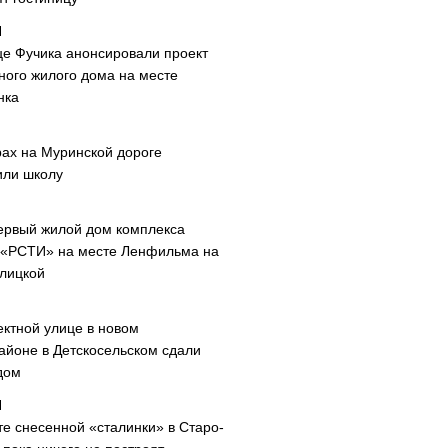
це Фучика анонсировали проект
ного жилого дома на месте
нка
рах на Муринской дороге
или школу
ервый жилой дом комплекса
 «РСТИ» на месте Ленфильма на
лицкой
ектной улице в новом
айоне в Детскосельском сдали
дом
те снесенной «сталинки» в Старо-