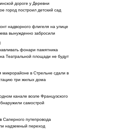
инской дороге у Деревни
ое город построил детский сад
онт надворного флигеля на улице
ева вынужденно забросили
навливать фонари памятника
 на Театральной площади не будут
м микрорайоне в Стрельне сдали в
атацию три жилых дома
одном канале возле Французского
обнаружили самострой
ав Саперного путепровода
ли надземный переход