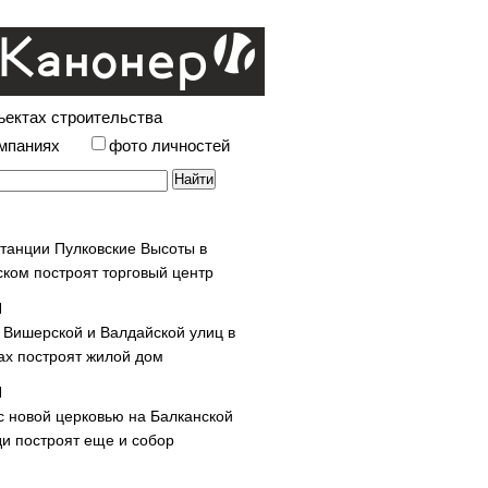
ъектах строительства
омпаниях
фото личностей
станции Пулковские Высоты в
ском построят торговый центр
у Вишерской и Валдайской улиц в
х построят жилой дом
с новой церковью на Балканской
и построят еще и собор