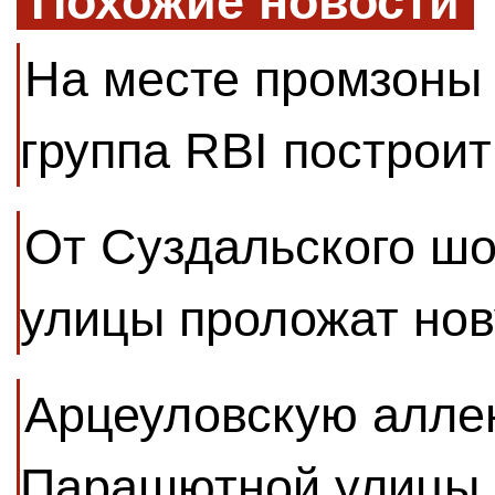
Похожие новости
На месте промзоны
группа RBI построи
От Суздальского шо
улицы проложат нов
Арцеуловскую алле
Парашютной улицы