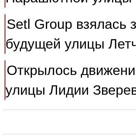
Setl Group взялась 
будущей улицы Лет
Открылось движение
улицы Лидии Звере