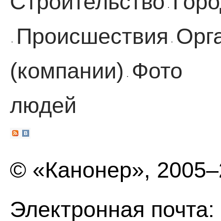
Строительство
Горо
·
Происшествия
Орг
·
·
(компании)
Фото
·
людей
© «Канонер», 2005
Электронная почта: